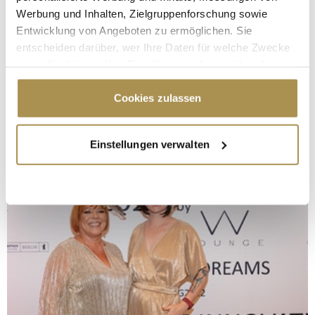
Werbung und Inhalten, Zielgruppenforschung sowie
Entwicklung von Angeboten zu ermöglichen. Sie
entscheiden darüber, wer Ihre Daten für welche Zwecke
nutzt. Sie können Ihre Einwilligung jederzeit über die
Cookie-Erklärung oder durch Klicken auf das Privacy
Trigger Symbol ändern oder widerrufen
Cookies zulassen
Wenn Sie es erlauben, würden wir auch gerne:
Einstellungen verwalten
Informationen über Ihre geografische Lage
erfassen, welche bis auf einige Meter genau sein
können
Ihr Gerät durch aktives Scannen nach
bestimmten Merkmalen (Fingerprinting) identifizieren
Erfahren Sie mehr darüber, wie Ihre persönlichen Daten
verarbeitet werden, und legen Sie Ihre Präferenzen im
Abschnitt Einzelheiten
fest.
Wir verwenden Cookies, um Inhalte und Anzeigen zu