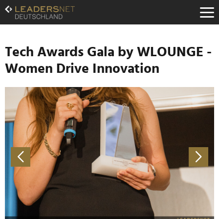
Zum
Inhalt
Zur
Fußzeilen-
Navigation
Tech Awards Gala by WLOUNGE -
Zur
Women Drive Innovation
Hauptnavigation