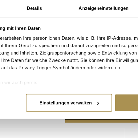
Details
Anzeigeneinstellungen
g mit Ihren Daten
erarbeiten Ihre persönlichen Daten, wie z. B. Ihre IP-Adresse, m
Advertisement
uf Ihrem Gerät zu speichern und darauf zuzugreifen und so pers
ung und Inhalten, Zielgruppenforschung sowie Entwicklung von
 Ihre Daten für welche Zwecke nutzt. Sie können Ihre Einwilligun
 auf das Privacy Trigger Symbol ändern oder widerrufen
n wir auch gerne:
re geografische Lage erfassen, welche bis auf einige Meter gen
es Scannen nach bestimmten Merkmalen (Fingerprinting) identifi
Einstellungen verwalten
ie Ihre persönlichen Daten verarbeitet werden, und legen Sie I
nhalte und Anzeigen zu personalisieren, Funktionen für soziale
Website zu analysieren. Außerdem geben wir Informationen zu I