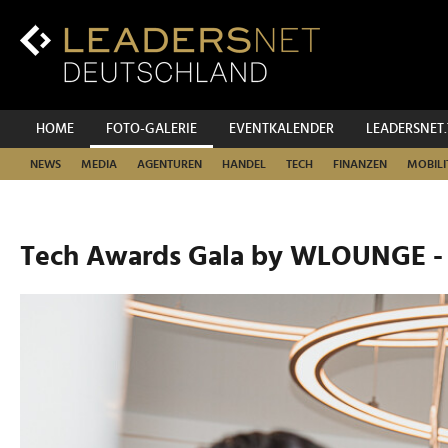
Zum
Inhalt
Zur
Fußzeilen-
Navigation
Zur
HOME
FOTO-GALERIE
EVENTKALENDER
LEADERSNET
Hauptnavigation
NEWS
MEDIA
AGENTUREN
HANDEL
TECH
FINANZEN
MOBILI
Tech Awards Gala by WLOUNGE -