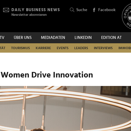
DAILY BUSINESS NEWS
Suche
Facebook
Newsletter abonnieren
.TV
ÜBER UNS
MEDIADATEN
LINKEDIN
EDITION AT
SUCHEN
TÄT
TOURISMUS
KARRIERE
EVENTS
LEADERS
INTERVIEWS
IMMOBI
 Women Drive Innovation