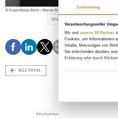
Zustimmung
© KreativMedia Berlin / Marten Ronneburg
Verantwortungsvoller Umgan
Wir und
unsere 58 Partner
v
Cookies, um Informationen a
Inhalte, Messungen von Werb
Sie entscheiden darüber, wer
Erklärung oder durch Klicken
Wenn Sie es erlauben, würde
ALLE FOTOS
Informationen über Ih
Ihr Gerät durch aktiv
Erfahren Sie mehr darüber, w
Einzelheiten
fest.
Wir verwenden Cookies, um I
Advertisement
und die Zugriffe auf unsere 