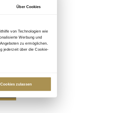
Über Cookies
ithilfe von Technologien wie
onalisierte Werbung und
 Angeboten zu ermöglichen.
g jederzeit über die Cookie-
au sein können
zieren
Cookies zulassen
hre Präferenzen im
Abschnitt
 Medien anbieten zu können
hrer Verwendung unserer