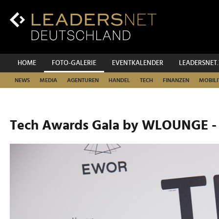
Zum
Inhalt
Zur
Fußzeilen-
Navigation
Zur
HOME
FOTO-GALERIE
EVENTKALENDER
LEADERSNET
Hauptnavigation
NEWS
MEDIA
AGENTUREN
HANDEL
TECH
FINANZEN
MOBILI
Tech Awards Gala by WLOUNGE -