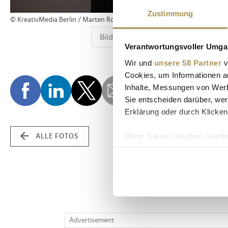
Zustimmung
© KreativMedia Berlin / Marten Ronneburg
Verantwortungsvoller Umgan
Wir und
unsere 58 Partner
v
Cookies, um Informationen a
Inhalte, Messungen von Werb
Sie entscheiden darüber, wer
Erklärung oder durch Klicken
Wenn Sie es erlauben, würde
ALLE FOTOS
Informationen über Ih
Ihr Gerät durch aktiv
Erfahren Sie mehr darüber, w
Einzelheiten
fest.
Wir verwenden Cookies, um I
Advertisement
und die Zugriffe auf unsere 