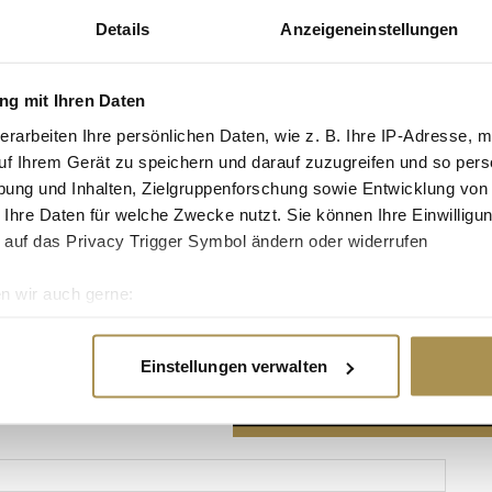
Details
Anzeigeneinstellungen
g mit Ihren Daten
erarbeiten Ihre persönlichen Daten, wie z. B. Ihre IP-Adresse, m
Advertisement
uf Ihrem Gerät zu speichern und darauf zuzugreifen und so pers
ung und Inhalten, Zielgruppenforschung sowie Entwicklung von
 Ihre Daten für welche Zwecke nutzt. Sie können Ihre Einwilligun
 auf das Privacy Trigger Symbol ändern oder widerrufen
n wir auch gerne:
re geografische Lage erfassen, welche bis auf einige Meter gen
es Scannen nach bestimmten Merkmalen (Fingerprinting) identifi
Einstellungen verwalten
ie Ihre persönlichen Daten verarbeitet werden, und legen Sie I
nhalte und Anzeigen zu personalisieren, Funktionen für soziale
Website zu analysieren. Außerdem geben wir Informationen zu I