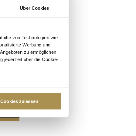
Über Cookies
ithilfe von Technologien wie
onalisierte Werbung und
 Angeboten zu ermöglichen.
g jederzeit über die Cookie-
au sein können
zieren
Cookies zulassen
hre Präferenzen im
Abschnitt
 Medien anbieten zu können
hrer Verwendung unserer