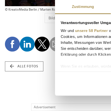
Zustimmung
© KreativMedia Berlin / Marten Ronneburg
Verantwortungsvoller Umgan
Wir und
unsere 58 Partner
v
Cookies, um Informationen a
Inhalte, Messungen von Werb
Sie entscheiden darüber, wer
Erklärung oder durch Klicken
Wenn Sie es erlauben, würde
ALLE FOTOS
Informationen über Ih
Ihr Gerät durch aktiv
Erfahren Sie mehr darüber, w
Einzelheiten
fest.
Wir verwenden Cookies, um I
Advertisement
und die Zugriffe auf unsere 