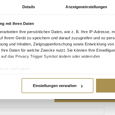
Details
Anzeigeneinstellungen
g mit Ihren Daten
erarbeiten Ihre persönlichen Daten, wie z. B. Ihre IP-Adresse, m
Advertisement
uf Ihrem Gerät zu speichern und darauf zuzugreifen und so pers
ung und Inhalten, Zielgruppenforschung sowie Entwicklung von
 Ihre Daten für welche Zwecke nutzt. Sie können Ihre Einwilligun
 auf das Privacy Trigger Symbol ändern oder widerrufen
n wir auch gerne:
re geografische Lage erfassen, welche bis auf einige Meter gen
es Scannen nach bestimmten Merkmalen (Fingerprinting) identifi
Einstellungen verwalten
ie Ihre persönlichen Daten verarbeitet werden, und legen Sie I
nhalte und Anzeigen zu personalisieren, Funktionen für soziale
Website zu analysieren. Außerdem geben wir Informationen zu I