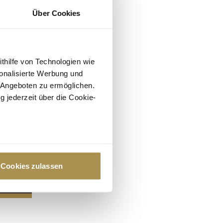
Über Cookies
ithilfe von Technologien wie
onalisierte Werbung und
 Angeboten zu ermöglichen.
g jederzeit über die Cookie-
au sein können
zieren
Cookies zulassen
hre Präferenzen im
Abschnitt
 Medien anbieten zu können
hrer Verwendung unserer