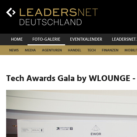
Zum
Inhalt
Zur
Fußzeilen-
Navigation
Zur
HOME
FOTO-GALERIE
EVENTKALENDER
LEADERSNET
Hauptnavigation
NEWS
MEDIA
AGENTUREN
HANDEL
TECH
FINANZEN
MOBILI
Tech Awards Gala by WLOUNGE -