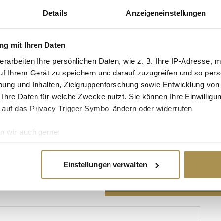
Details
Anzeigeneinstellungen
g mit Ihren Daten
erarbeiten Ihre persönlichen Daten, wie z. B. Ihre IP-Adresse, m
Advertisement
uf Ihrem Gerät zu speichern und darauf zuzugreifen und so pers
ung und Inhalten, Zielgruppenforschung sowie Entwicklung von
 Ihre Daten für welche Zwecke nutzt. Sie können Ihre Einwilligun
 auf das Privacy Trigger Symbol ändern oder widerrufen
n wir auch gerne:
re geografische Lage erfassen, welche bis auf einige Meter gen
es Scannen nach bestimmten Merkmalen (Fingerprinting) identifi
Einstellungen verwalten
ie Ihre persönlichen Daten verarbeitet werden, und legen Sie I
nhalte und Anzeigen zu personalisieren, Funktionen für soziale
Website zu analysieren. Außerdem geben wir Informationen zu I