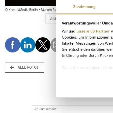
Zustimmung
© KreativMedia Berlin / Marten Ronneburg
Verantwortungsvoller Umgan
Wir und
unsere 58 Partner
v
Cookies, um Informationen a
Inhalte, Messungen von Werb
Sie entscheiden darüber, wer
Erklärung oder durch Klicken
Wenn Sie es erlauben, würde
ALLE FOTOS
Informationen über Ih
Ihr Gerät durch aktiv
Erfahren Sie mehr darüber, w
Einzelheiten
fest.
Wir verwenden Cookies, um I
Advertisement
und die Zugriffe auf unsere 