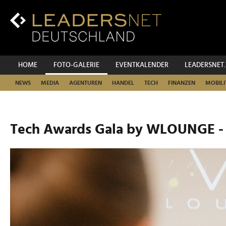
Zum
Inhalt
Zur
Fußzeilen-
Navigation
Zur
HOME
FOTO-GALERIE
EVENTKALENDER
LEADERSNET
Hauptnavigation
NEWS
MEDIA
AGENTUREN
HANDEL
TECH
FINANZEN
MOBILI
Tech Awards Gala by WLOUNGE -