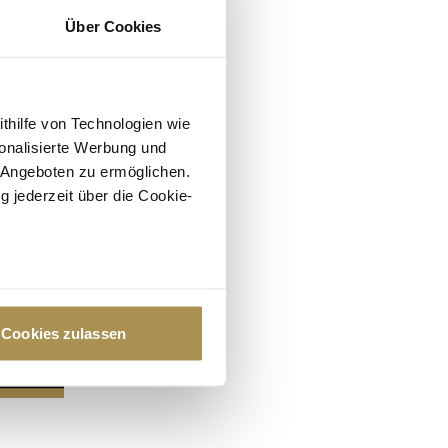
Über Cookies
ithilfe von Technologien wie
onalisierte Werbung und
 Angeboten zu ermöglichen.
g jederzeit über die Cookie-
au sein können
zieren
Cookies zulassen
hre Präferenzen im
Abschnitt
 Medien anbieten zu können
hrer Verwendung unserer