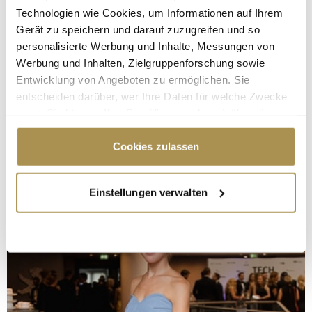
Technologien wie Cookies, um Informationen auf Ihrem
Gerät zu speichern und darauf zuzugreifen und so
personalisierte Werbung und Inhalte, Messungen von
Werbung und Inhalten, Zielgruppenforschung sowie
Entwicklung von Angeboten zu ermöglichen. Sie
entscheiden darüber, wer Ihre Daten für welche Zwecke
nutzt. Sie können Ihre Einwilligung jederzeit über die
Cookie-Erklärung oder durch Klicken auf das Privacy
Trigger Symbol ändern oder widerrufen
Cookies zulassen
Wenn Sie es erlauben, würden wir auch gerne:
Einstellungen verwalten
Informationen über Ihre geografische Lage
erfassen, welche bis auf einige Meter genau sein
können
Ihr Gerät durch aktives Scannen nach
bestimmten Merkmalen (Fingerprinting) identifizieren
Erfahren Sie mehr darüber, wie Ihre persönlichen Daten
verarbeitet werden, und legen Sie Ihre Präferenzen im