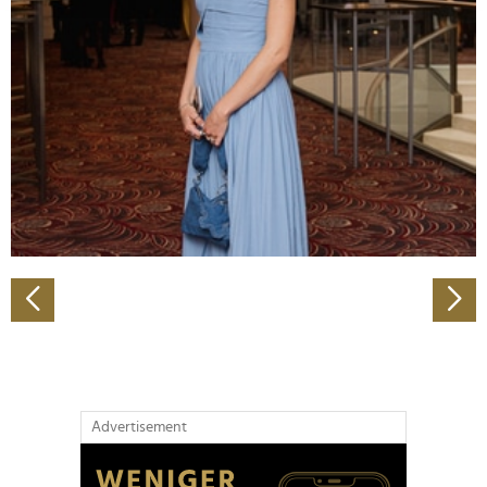
Abschnitt Einzelheiten
fest.
Wir verwenden Cookies, um Inhalte und Anzeigen zu
personalisieren, Funktionen für soziale Medien anbieten
zu können und die Zugriffe auf unsere Website zu
analysieren. Außerdem geben wir Informationen zu Ihrer
Verwendung unserer Website an unsere Partner für
soziale Medien, Werbung und Analysen weiter. Unsere
Partner führen diese Informationen möglicherweise mit
weiteren Daten zusammen, die Sie ihnen bereitgestellt
haben oder die sie im Rahmen Ihrer Nutzung der Dienste
gesammelt haben.
Advertisement