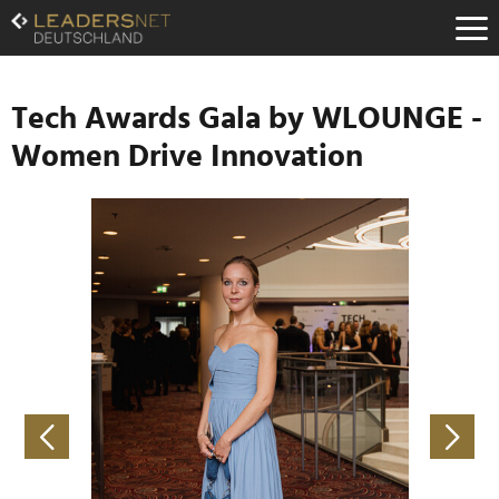
Zum
Inhalt
Zur
Fußzeilen-
Navigation
Tech Awards Gala by WLOUNGE -
Zur
Women Drive Innovation
Hauptnavigation