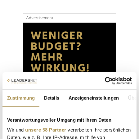
Advertisement
Zustimmung
Details
Anzeigeneinstellungen
Über
Verantwortungsvoller Umgang mit Ihren Daten
Wir und
unsere 58 Partner
verarbeiten Ihre persönlichen
Daten, wie z. B. Ihre IP-Adresse, mithilfe von