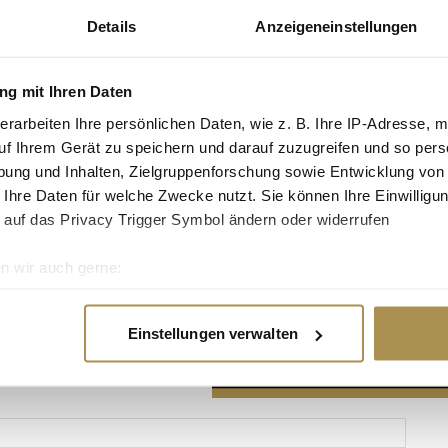
Details
Anzeigeneinstellungen
g mit Ihren Daten
erarbeiten Ihre persönlichen Daten, wie z. B. Ihre IP-Adresse, m
Advertisement
uf Ihrem Gerät zu speichern und darauf zuzugreifen und so pers
ung und Inhalten, Zielgruppenforschung sowie Entwicklung von
 Ihre Daten für welche Zwecke nutzt. Sie können Ihre Einwilligun
 auf das Privacy Trigger Symbol ändern oder widerrufen
n wir auch gerne:
re geografische Lage erfassen, welche bis auf einige Meter gen
es Scannen nach bestimmten Merkmalen (Fingerprinting) identifi
Einstellungen verwalten
ie Ihre persönlichen Daten verarbeitet werden, und legen Sie I
nhalte und Anzeigen zu personalisieren, Funktionen für soziale
Website zu analysieren. Außerdem geben wir Informationen zu I