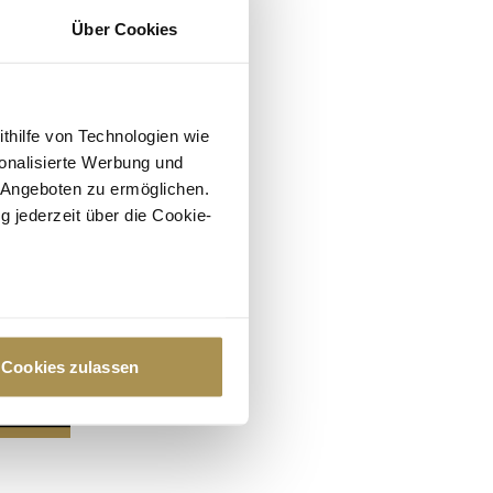
Über Cookies
ithilfe von Technologien wie
onalisierte Werbung und
 Angeboten zu ermöglichen.
g jederzeit über die Cookie-
au sein können
zieren
Cookies zulassen
hre Präferenzen im
Abschnitt
 Medien anbieten zu können
hrer Verwendung unserer