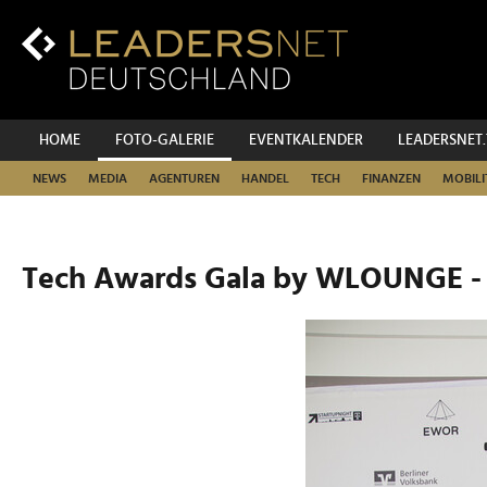
Zum
Inhalt
Zur
Fußzeilen-
Navigation
Zur
HOME
FOTO-GALERIE
EVENTKALENDER
LEADERSNET
Hauptnavigation
NEWS
MEDIA
AGENTUREN
HANDEL
TECH
FINANZEN
MOBILI
Tech Awards Gala by WLOUNGE -