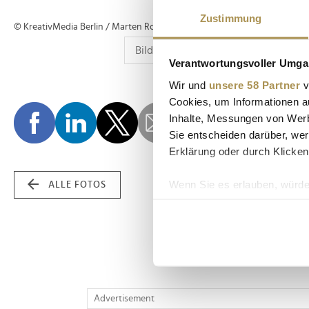
Zustimmung
© KreativMedia Berlin / Marten Ronneburg
Verantwortungsvoller Umgan
Wir und
unsere 58 Partner
v
Cookies, um Informationen a
Inhalte, Messungen von Werb
Sie entscheiden darüber, wer
Erklärung oder durch Klicken
Wenn Sie es erlauben, würde
ALLE FOTOS
Informationen über Ih
Ihr Gerät durch aktiv
Erfahren Sie mehr darüber, w
Einzelheiten
fest.
Wir verwenden Cookies, um I
Advertisement
und die Zugriffe auf unsere 