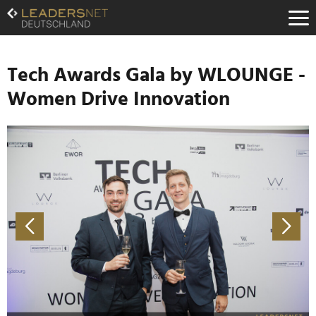
Zum
Inhalt
Zur
Fußzeilen-
Navigation
Tech Awards Gala by WLOUNGE -
Zur
Women Drive Innovation
Hauptnavigation