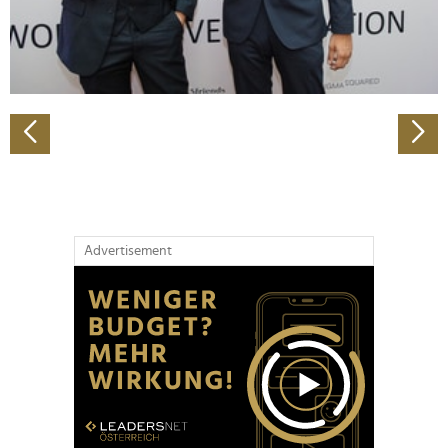
personalisieren, Funktionen für soziale Medien anbieten
zu können und die Zugriffe auf unsere Website zu
analysieren. Außerdem geben wir Informationen zu Ihrer
Verwendung unserer Website an unsere Partner für
soziale Medien, Werbung und Analysen weiter. Unsere
Partner führen diese Informationen möglicherweise mit
weiteren Daten zusammen, die Sie ihnen bereitgestellt
haben oder die sie im Rahmen Ihrer Nutzung der Dienste
gesammelt haben.
Advertisement