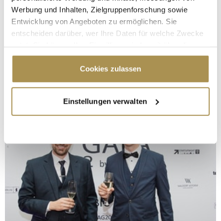
Werbung und Inhalten, Zielgruppenforschung sowie
Entwicklung von Angeboten zu ermöglichen. Sie
entscheiden darüber, wer Ihre Daten für welche Zwecke
nutzt. Sie können Ihre Einwilligung jederzeit über die
Cookie-Erklärung oder durch Klicken auf das Privacy
Trigger Symbol ändern oder widerrufen
Cookies zulassen
Wenn Sie es erlauben, würden wir auch gerne:
Einstellungen verwalten
Informationen über Ihre geografische Lage
erfassen, welche bis auf einige Meter genau sein
können
Ihr Gerät durch aktives Scannen nach
bestimmten Merkmalen (Fingerprinting) identifizieren
Erfahren Sie mehr darüber, wie Ihre persönlichen Daten
verarbeitet werden, und legen Sie Ihre Präferenzen im
Abschnitt Einzelheiten
fest.
Wir verwenden Cookies, um Inhalte und Anzeigen zu