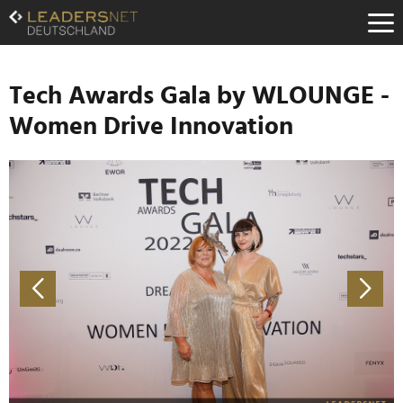
Zum
Inhalt
Zur
Fußzeilen-
Navigation
Tech Awards Gala by WLOUNGE -
Zur
Women Drive Innovation
Hauptnavigation