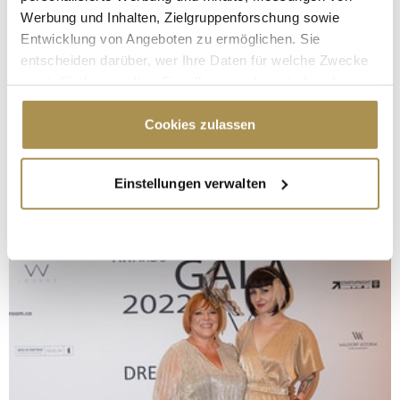
Werbung und Inhalten, Zielgruppenforschung sowie
Entwicklung von Angeboten zu ermöglichen. Sie
entscheiden darüber, wer Ihre Daten für welche Zwecke
nutzt. Sie können Ihre Einwilligung jederzeit über die
Cookie-Erklärung oder durch Klicken auf das Privacy
Trigger Symbol ändern oder widerrufen
Cookies zulassen
Wenn Sie es erlauben, würden wir auch gerne:
Einstellungen verwalten
Informationen über Ihre geografische Lage
erfassen, welche bis auf einige Meter genau sein
können
Ihr Gerät durch aktives Scannen nach
bestimmten Merkmalen (Fingerprinting) identifizieren
Erfahren Sie mehr darüber, wie Ihre persönlichen Daten
verarbeitet werden, und legen Sie Ihre Präferenzen im
Abschnitt Einzelheiten
fest.
Wir verwenden Cookies, um Inhalte und Anzeigen zu