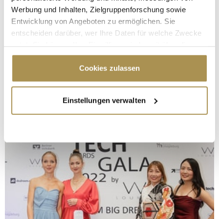
Werbung und Inhalten, Zielgruppenforschung sowie
Entwicklung von Angeboten zu ermöglichen. Sie
entscheiden darüber, wer Ihre Daten für welche Zwecke
nutzt. Sie können Ihre Einwilligung jederzeit über die
Cookie-Erklärung oder durch Klicken auf das Privacy
Trigger Symbol ändern oder widerrufen
Cookies zulassen
Wenn Sie es erlauben, würden wir auch gerne:
Einstellungen verwalten
Informationen über Ihre geografische Lage
erfassen, welche bis auf einige Meter genau sein
können
Ihr Gerät durch aktives Scannen nach
bestimmten Merkmalen (Fingerprinting) identifizieren
Erfahren Sie mehr darüber, wie Ihre persönlichen Daten
verarbeitet werden, und legen Sie Ihre Präferenzen im
Abschnitt Einzelheiten
fest.
Wir verwenden Cookies, um Inhalte und Anzeigen zu