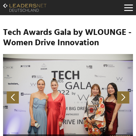
Zum
Inhalt
Zur
Fußzeilen-
Navigation
Tech Awards Gala by WLOUNGE -
Zur
Women Drive Innovation
Hauptnavigation