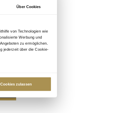
Über Cookies
ithilfe von Technologien wie
onalisierte Werbung und
 Angeboten zu ermöglichen.
g jederzeit über die Cookie-
au sein können
zieren
Cookies zulassen
hre Präferenzen im
Abschnitt
 Medien anbieten zu können
hrer Verwendung unserer