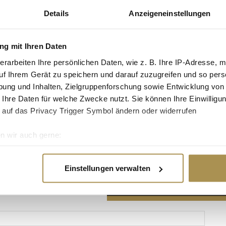
Details
Anzeigeneinstellungen
g mit Ihren Daten
erarbeiten Ihre persönlichen Daten, wie z. B. Ihre IP-Adresse, m
Advertisement
uf Ihrem Gerät zu speichern und darauf zuzugreifen und so pers
ung und Inhalten, Zielgruppenforschung sowie Entwicklung von
 Ihre Daten für welche Zwecke nutzt. Sie können Ihre Einwilligun
 auf das Privacy Trigger Symbol ändern oder widerrufen
n wir auch gerne:
re geografische Lage erfassen, welche bis auf einige Meter gen
es Scannen nach bestimmten Merkmalen (Fingerprinting) identifi
Einstellungen verwalten
ie Ihre persönlichen Daten verarbeitet werden, und legen Sie I
nhalte und Anzeigen zu personalisieren, Funktionen für soziale
Website zu analysieren. Außerdem geben wir Informationen zu I