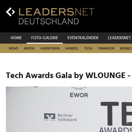
Zum
Inhalt
Zur
Fußzeilen-
Navigation
Zur
HOME
FOTO-GALERIE
EVENTKALENDER
LEADERSNET
Hauptnavigation
NEWS
MEDIA
AGENTUREN
HANDEL
TECH
FINANZEN
MOBILI
Tech Awards Gala by WLOUNGE -