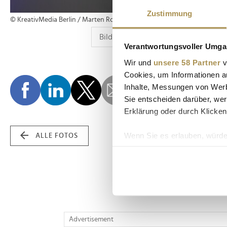
Zustimmung
© KreativMedia Berlin / Marten Ronneburg
Verantwortungsvoller Umgan
Wir und
unsere 58 Partner
v
Cookies, um Informationen a
Inhalte, Messungen von Werb
Sie entscheiden darüber, wer
Erklärung oder durch Klicken
Wenn Sie es erlauben, würde
ALLE FOTOS
Informationen über Ih
Ihr Gerät durch aktiv
Erfahren Sie mehr darüber, w
Einzelheiten
fest.
Wir verwenden Cookies, um I
Advertisement
und die Zugriffe auf unsere 