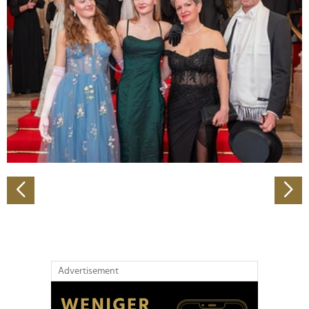
Abschnitt Einzelheiten
fest.
Wir verwenden Cookies, um Inhalte und Anzeigen zu
personalisieren, Funktionen für soziale Medien anbieten
zu können und die Zugriffe auf unsere Website zu
analysieren. Außerdem geben wir Informationen zu Ihrer
Verwendung unserer Website an unsere Partner für
soziale Medien, Werbung und Analysen weiter. Unsere
Partner führen diese Informationen möglicherweise mit
weiteren Daten zusammen, die Sie ihnen bereitgestellt
haben oder die sie im Rahmen Ihrer Nutzung der Dienste
gesammelt haben.
Advertisement