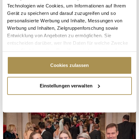
Technologien wie Cookies, um Informationen auf Ihrem
Gerät zu speichern und darauf zuzugreifen und so
personalisierte Werbung und Inhalte, Messungen von
Werbung und Inhalten, Zielgruppenforschung sowie
Entwicklung von Angeboten zu ermöglichen. Sie
entscheiden darüber, wer Ihre Daten für welche Zwecke
nutzt. Sie können Ihre Einwilligung jederzeit über die
Cookie-Erklärung oder durch Klicken auf das Privacy
Trigger Symbol ändern oder widerrufen
Cookies zulassen
Wenn Sie es erlauben, würden wir auch gerne:
Einstellungen verwalten
Informationen über Ihre geografische Lage
erfassen, welche bis auf einige Meter genau sein
können
Ihr Gerät durch aktives Scannen nach
bestimmten Merkmalen (Fingerprinting) identifizieren
Erfahren Sie mehr darüber, wie Ihre persönlichen Daten
verarbeitet werden, und legen Sie Ihre Präferenzen im