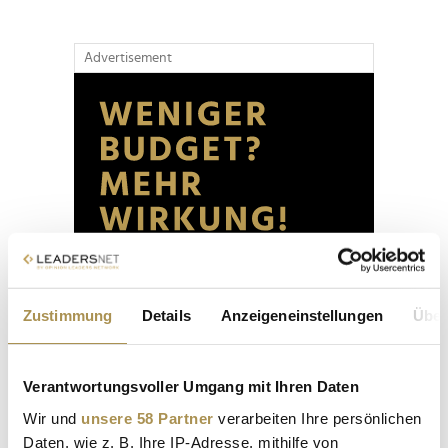
Advertisement
Zustimmung
Details
Anzeigeneinstellungen
Über
Verantwortungsvoller Umgang mit Ihren Daten
Wir und
unsere 58 Partner
verarbeiten Ihre persönlichen
Daten, wie z. B. Ihre IP-Adresse, mithilfe von