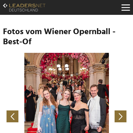
Zum
Inhalt
Zur
Fußzeilen-
Navigation
Fotos vom Wiener Opernball -
Zur
Best-Of
Hauptnavigation