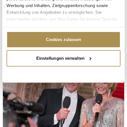
Werbung und Inhalten, Zielgruppenforschung sowie
Entwicklung von Angeboten zu ermöglichen. Sie
entscheiden darüber, wer Ihre Daten für welche Zwecke
nutzt. Sie können Ihre Einwilligung jederzeit über die
Cookie-Erklärung oder durch Klicken auf das Privacy
Trigger Symbol ändern oder widerrufen
Cookies zulassen
Wenn Sie es erlauben, würden wir auch gerne:
Einstellungen verwalten
Informationen über Ihre geografische Lage
erfassen, welche bis auf einige Meter genau sein
können
Ihr Gerät durch aktives Scannen nach
bestimmten Merkmalen (Fingerprinting) identifizieren
Erfahren Sie mehr darüber, wie Ihre persönlichen Daten
verarbeitet werden, und legen Sie Ihre Präferenzen im
Abschnitt Einzelheiten
fest.
Wir verwenden Cookies, um Inhalte und Anzeigen zu