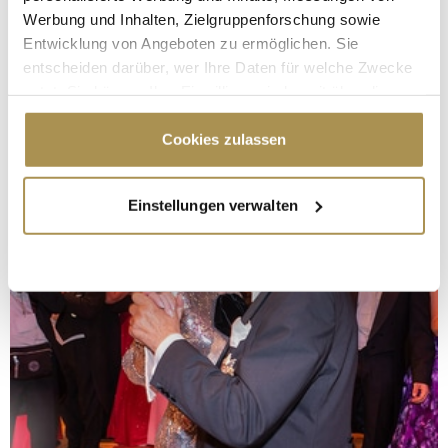
Werbung und Inhalten, Zielgruppenforschung sowie
Entwicklung von Angeboten zu ermöglichen. Sie
entscheiden darüber, wer Ihre Daten für welche Zwecke
nutzt. Sie können Ihre Einwilligung jederzeit über die
Cookie-Erklärung oder durch Klicken auf das Privacy
Trigger Symbol ändern oder widerrufen
Cookies zulassen
Wenn Sie es erlauben, würden wir auch gerne:
Einstellungen verwalten
Informationen über Ihre geografische Lage
erfassen, welche bis auf einige Meter genau sein
können
Ihr Gerät durch aktives Scannen nach
bestimmten Merkmalen (Fingerprinting) identifizieren
Erfahren Sie mehr darüber, wie Ihre persönlichen Daten
verarbeitet werden, und legen Sie Ihre Präferenzen im
Abschnitt Einzelheiten
fest.
Wir verwenden Cookies, um Inhalte und Anzeigen zu