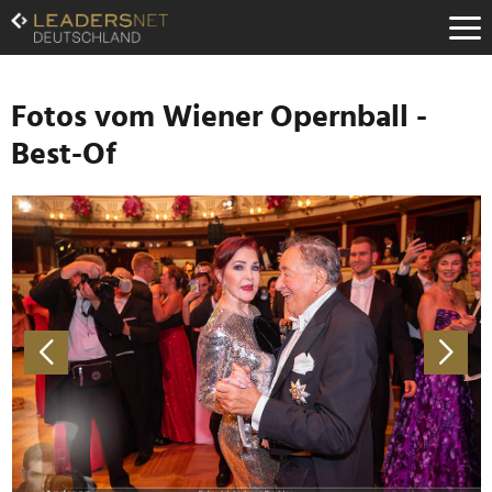
Zum
Inhalt
Zur
Fußzeilen-
Navigation
Fotos vom Wiener Opernball -
Zur
Best-Of
Hauptnavigation