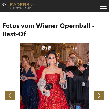
Zum
Inhalt
Zur
Fußzeilen-
Navigation
Fotos vom Wiener Opernball -
Zur
Best-Of
Hauptnavigation