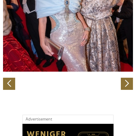
Abschnitt Einzelheiten
fest.
Wir verwenden Cookies, um Inhalte und Anzeigen zu
personalisieren, Funktionen für soziale Medien anbieten
zu können und die Zugriffe auf unsere Website zu
analysieren. Außerdem geben wir Informationen zu Ihrer
Verwendung unserer Website an unsere Partner für
soziale Medien, Werbung und Analysen weiter. Unsere
Partner führen diese Informationen möglicherweise mit
weiteren Daten zusammen, die Sie ihnen bereitgestellt
haben oder die sie im Rahmen Ihrer Nutzung der Dienste
gesammelt haben.
Advertisement