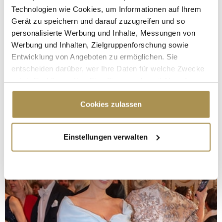
Technologien wie Cookies, um Informationen auf Ihrem
Gerät zu speichern und darauf zuzugreifen und so
personalisierte Werbung und Inhalte, Messungen von
Werbung und Inhalten, Zielgruppenforschung sowie
Entwicklung von Angeboten zu ermöglichen. Sie
entscheiden darüber, wer Ihre Daten für welche Zwecke
nutzt. Sie können Ihre Einwilligung jederzeit über die
Cookie-Erklärung oder durch Klicken auf das Privacy
Trigger Symbol ändern oder widerrufen
Cookies zulassen
Wenn Sie es erlauben, würden wir auch gerne:
Einstellungen verwalten
Informationen über Ihre geografische Lage
erfassen, welche bis auf einige Meter genau sein
können
Ihr Gerät durch aktives Scannen nach
bestimmten Merkmalen (Fingerprinting) identifizieren
Erfahren Sie mehr darüber, wie Ihre persönlichen Daten
verarbeitet werden, und legen Sie Ihre Präferenzen im