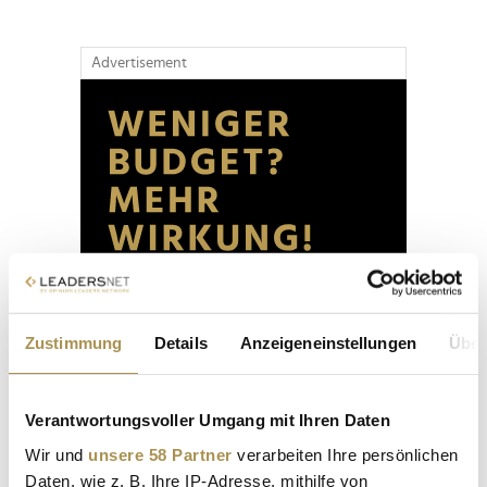
Advertisement
Zustimmung
Details
Anzeigeneinstellungen
Über
Verantwortungsvoller Umgang mit Ihren Daten
Wir und
unsere 58 Partner
verarbeiten Ihre persönlichen
Daten, wie z. B. Ihre IP-Adresse, mithilfe von