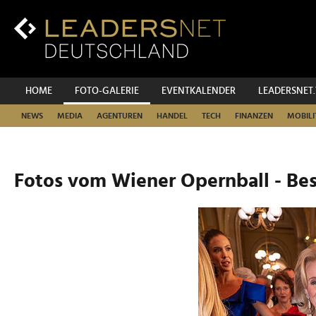
Zum
Inhalt
Zur
Fußzeilen-
Navigation
Zur
HOME
FOTO-GALERIE
EVENTKALENDER
LEADERSNET
Hauptnavigation
NEWS
MEDIA
AGENTUREN
HANDEL
TECH
FINANZEN
MOBILI
Fotos vom Wiener Opernball - Be