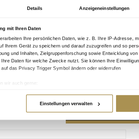
Details
Anzeigeneinstellungen
g mit Ihren Daten
erarbeiten Ihre persönlichen Daten, wie z. B. Ihre IP-Adresse, m
Advertisement
uf Ihrem Gerät zu speichern und darauf zuzugreifen und so pers
ung und Inhalten, Zielgruppenforschung sowie Entwicklung von
 Ihre Daten für welche Zwecke nutzt. Sie können Ihre Einwilligun
 auf das Privacy Trigger Symbol ändern oder widerrufen
n wir auch gerne:
re geografische Lage erfassen, welche bis auf einige Meter gen
es Scannen nach bestimmten Merkmalen (Fingerprinting) identifi
Einstellungen verwalten
ie Ihre persönlichen Daten verarbeitet werden, und legen Sie I
nhalte und Anzeigen zu personalisieren, Funktionen für soziale
Website zu analysieren. Außerdem geben wir Informationen zu I