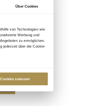
Über Cookies
ithilfe von Technologien wie
onalisierte Werbung und
 Angeboten zu ermöglichen.
g jederzeit über die Cookie-
au sein können
zieren
Cookies zulassen
hre Präferenzen im
Abschnitt
 Medien anbieten zu können
hrer Verwendung unserer