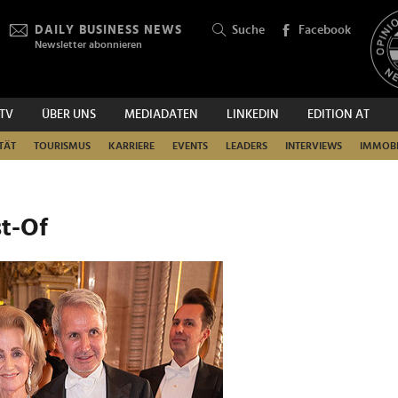
DAILY BUSINESS NEWS
Suche
Facebook
Newsletter abonnieren
.TV
ÜBER UNS
MEDIADATEN
LINKEDIN
EDITION AT
SUCHEN
TÄT
TOURISMUS
KARRIERE
EVENTS
LEADERS
INTERVIEWS
IMMOBI
st-Of