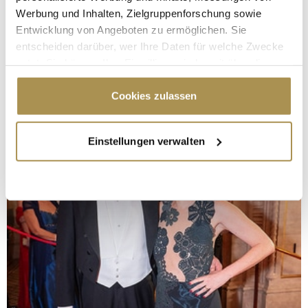
Werbung und Inhalten, Zielgruppenforschung sowie
Entwicklung von Angeboten zu ermöglichen. Sie
entscheiden darüber, wer Ihre Daten für welche Zwecke
nutzt. Sie können Ihre Einwilligung jederzeit über die
Cookie-Erklärung oder durch Klicken auf das Privacy
Trigger Symbol ändern oder widerrufen
Cookies zulassen
Wenn Sie es erlauben, würden wir auch gerne:
Einstellungen verwalten
Informationen über Ihre geografische Lage
erfassen, welche bis auf einige Meter genau sein
können
Ihr Gerät durch aktives Scannen nach
bestimmten Merkmalen (Fingerprinting) identifizieren
Erfahren Sie mehr darüber, wie Ihre persönlichen Daten
verarbeitet werden, und legen Sie Ihre Präferenzen im
Abschnitt Einzelheiten
fest.
Wir verwenden Cookies, um Inhalte und Anzeigen zu