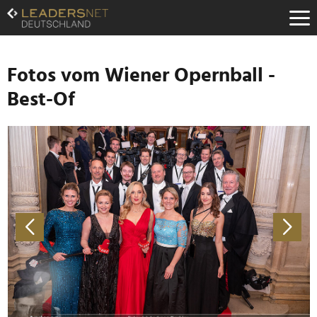
Zum
Inhalt
Zur
Fußzeilen-
Navigation
Fotos vom Wiener Opernball -
Zur
Best-Of
Hauptnavigation