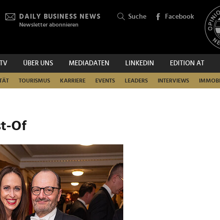
DAILY BUSINESS NEWS
Suche
Facebook
Newsletter abonnieren
.TV
ÜBER UNS
MEDIADATEN
LINKEDIN
EDITION AT
SUCHEN
TÄT
TOURISMUS
KARRIERE
EVENTS
LEADERS
INTERVIEWS
IMMOBI
st-Of