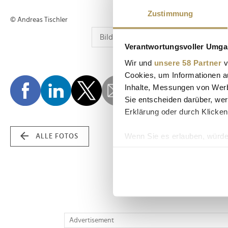
Zustimmung
© Andreas Tischler
Verantwortungsvoller Umgan
Wir und
unsere 58 Partner
v
Cookies, um Informationen a
Inhalte, Messungen von Werb
Sie entscheiden darüber, wer
Erklärung oder durch Klicken
Wenn Sie es erlauben, würde
ALLE FOTOS
Informationen über Ih
Ihr Gerät durch aktiv
Erfahren Sie mehr darüber, w
Einzelheiten
fest.
Wir verwenden Cookies, um I
Advertisement
und die Zugriffe auf unsere 