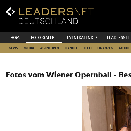
Zum
Inhalt
Zur
Fußzeilen-
Navigation
Zur
HOME
FOTO-GALERIE
EVENTKALENDER
LEADERSNET
Hauptnavigation
NEWS
MEDIA
AGENTUREN
HANDEL
TECH
FINANZEN
MOBILI
Fotos vom Wiener Opernball - Be