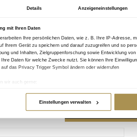
Details
Anzeigeneinstellungen
g mit Ihren Daten
erarbeiten Ihre persönlichen Daten, wie z. B. Ihre IP-Adresse, m
Advertisement
uf Ihrem Gerät zu speichern und darauf zuzugreifen und so pers
ung und Inhalten, Zielgruppenforschung sowie Entwicklung von
 Ihre Daten für welche Zwecke nutzt. Sie können Ihre Einwilligun
 auf das Privacy Trigger Symbol ändern oder widerrufen
n wir auch gerne:
re geografische Lage erfassen, welche bis auf einige Meter gen
es Scannen nach bestimmten Merkmalen (Fingerprinting) identifi
Einstellungen verwalten
ie Ihre persönlichen Daten verarbeitet werden, und legen Sie I
nhalte und Anzeigen zu personalisieren, Funktionen für soziale
Website zu analysieren. Außerdem geben wir Informationen zu I