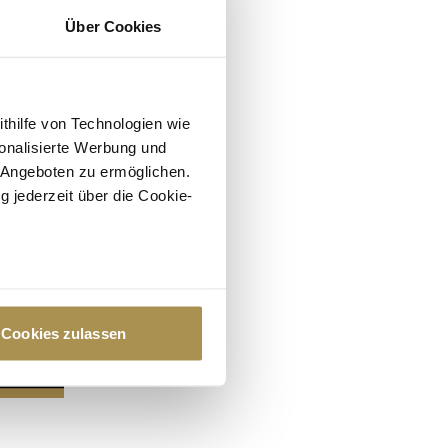
Über Cookies
ithilfe von Technologien wie
onalisierte Werbung und
 Angeboten zu ermöglichen.
g jederzeit über die Cookie-
au sein können
zieren
Cookies zulassen
hre Präferenzen im
Abschnitt
 Medien anbieten zu können
hrer Verwendung unserer