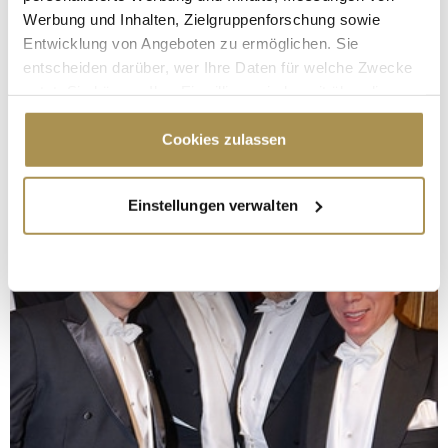
Werbung und Inhalten, Zielgruppenforschung sowie
Entwicklung von Angeboten zu ermöglichen. Sie
entscheiden darüber, wer Ihre Daten für welche Zwecke
nutzt. Sie können Ihre Einwilligung jederzeit über die
Cookie-Erklärung oder durch Klicken auf das Privacy
Trigger Symbol ändern oder widerrufen
Cookies zulassen
Wenn Sie es erlauben, würden wir auch gerne:
Einstellungen verwalten
Informationen über Ihre geografische Lage
erfassen, welche bis auf einige Meter genau sein
können
Ihr Gerät durch aktives Scannen nach
bestimmten Merkmalen (Fingerprinting) identifizieren
Erfahren Sie mehr darüber, wie Ihre persönlichen Daten
verarbeitet werden, und legen Sie Ihre Präferenzen im
Abschnitt Einzelheiten
fest.
Wir verwenden Cookies, um Inhalte und Anzeigen zu