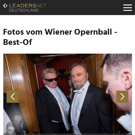
Zum
Inhalt
Zur
Fußzeilen-
Navigation
Fotos vom Wiener Opernball -
Zur
Best-Of
Hauptnavigation