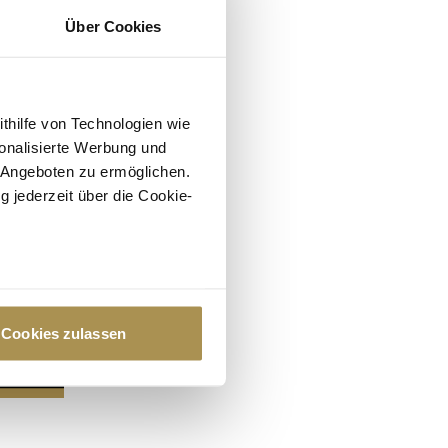
Über Cookies
ithilfe von Technologien wie
onalisierte Werbung und
 Angeboten zu ermöglichen.
g jederzeit über die Cookie-
au sein können
zieren
Cookies zulassen
hre Präferenzen im
Abschnitt
 Medien anbieten zu können
hrer Verwendung unserer