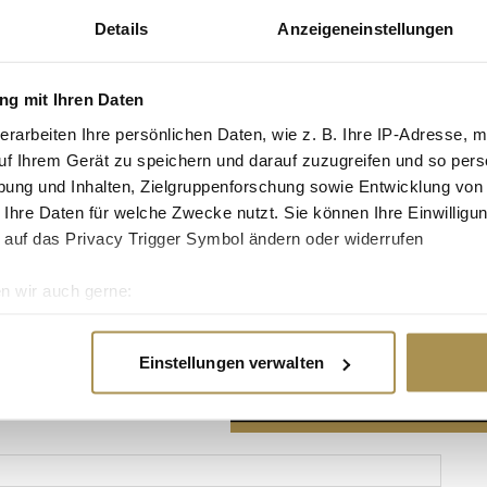
Details
Anzeigeneinstellungen
g mit Ihren Daten
erarbeiten Ihre persönlichen Daten, wie z. B. Ihre IP-Adresse, m
Advertisement
uf Ihrem Gerät zu speichern und darauf zuzugreifen und so pers
ung und Inhalten, Zielgruppenforschung sowie Entwicklung von
 Ihre Daten für welche Zwecke nutzt. Sie können Ihre Einwilligun
 auf das Privacy Trigger Symbol ändern oder widerrufen
n wir auch gerne:
re geografische Lage erfassen, welche bis auf einige Meter gen
es Scannen nach bestimmten Merkmalen (Fingerprinting) identifi
Einstellungen verwalten
ie Ihre persönlichen Daten verarbeitet werden, und legen Sie I
nhalte und Anzeigen zu personalisieren, Funktionen für soziale
Website zu analysieren. Außerdem geben wir Informationen zu I