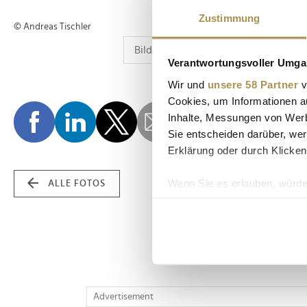
Zustimmung
© Andreas Tischler
Verantwortungsvoller Umgan
Wir und
unsere 58 Partner
v
Cookies, um Informationen a
Inhalte, Messungen von Werb
Sie entscheiden darüber, wer
Erklärung oder durch Klicken
Wenn Sie es erlauben, würde
ALLE FOTOS
Informationen über Ih
Ihr Gerät durch aktiv
Erfahren Sie mehr darüber, w
Einzelheiten
fest.
Wir verwenden Cookies, um I
Advertisement
und die Zugriffe auf unsere 