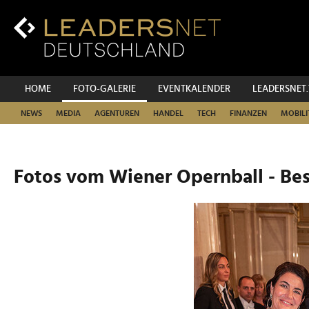
Zum
Inhalt
Zur
Fußzeilen-
Navigation
Zur
HOME
FOTO-GALERIE
EVENTKALENDER
LEADERSNET
Hauptnavigation
NEWS
MEDIA
AGENTUREN
HANDEL
TECH
FINANZEN
MOBILI
Fotos vom Wiener Opernball - Be