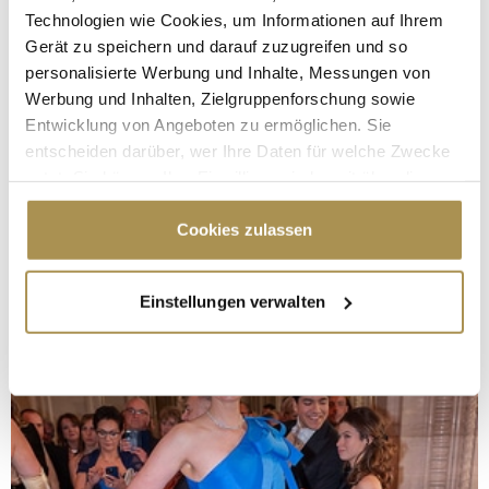
Technologien wie Cookies, um Informationen auf Ihrem
Gerät zu speichern und darauf zuzugreifen und so
personalisierte Werbung und Inhalte, Messungen von
Werbung und Inhalten, Zielgruppenforschung sowie
Entwicklung von Angeboten zu ermöglichen. Sie
entscheiden darüber, wer Ihre Daten für welche Zwecke
nutzt. Sie können Ihre Einwilligung jederzeit über die
Cookie-Erklärung oder durch Klicken auf das Privacy
Trigger Symbol ändern oder widerrufen
Cookies zulassen
Wenn Sie es erlauben, würden wir auch gerne:
Einstellungen verwalten
Informationen über Ihre geografische Lage
erfassen, welche bis auf einige Meter genau sein
können
Ihr Gerät durch aktives Scannen nach
bestimmten Merkmalen (Fingerprinting) identifizieren
Erfahren Sie mehr darüber, wie Ihre persönlichen Daten
verarbeitet werden, und legen Sie Ihre Präferenzen im