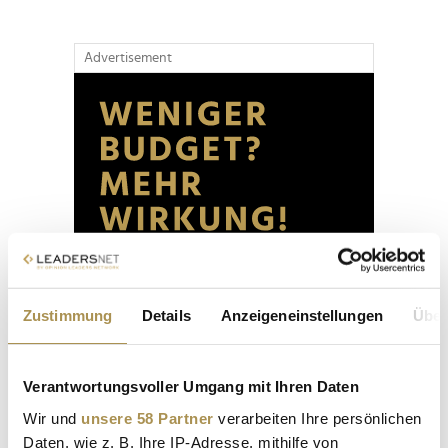
Advertisement
Zustimmung
Details
Anzeigeneinstellungen
Über
Verantwortungsvoller Umgang mit Ihren Daten
Wir und
unsere 58 Partner
verarbeiten Ihre persönlichen
Daten, wie z. B. Ihre IP-Adresse, mithilfe von