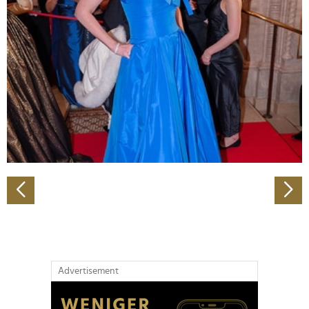
Abschnitt Einzelheiten
fest.
Wir verwenden Cookies, um Inhalte und Anzeigen zu
personalisieren, Funktionen für soziale Medien anbieten
zu können und die Zugriffe auf unsere Website zu
analysieren. Außerdem geben wir Informationen zu Ihrer
Verwendung unserer Website an unsere Partner für
soziale Medien, Werbung und Analysen weiter. Unsere
Partner führen diese Informationen möglicherweise mit
weiteren Daten zusammen, die Sie ihnen bereitgestellt
haben oder die sie im Rahmen Ihrer Nutzung der Dienste
gesammelt haben.
Advertisement