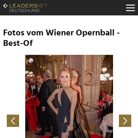
Zum
Inhalt
Zur
Fußzeilen-
Navigation
Fotos vom Wiener Opernball -
Zur
Best-Of
Hauptnavigation