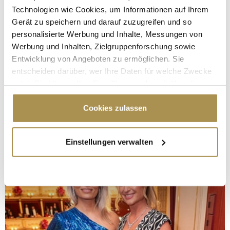
Technologien wie Cookies, um Informationen auf Ihrem
Gerät zu speichern und darauf zuzugreifen und so
personalisierte Werbung und Inhalte, Messungen von
Werbung und Inhalten, Zielgruppenforschung sowie
Entwicklung von Angeboten zu ermöglichen. Sie
entscheiden darüber, wer Ihre Daten für welche Zwecke
nutzt. Sie können Ihre Einwilligung jederzeit über die
Cookie-Erklärung oder durch Klicken auf das Privacy
Trigger Symbol ändern oder widerrufen
Cookies zulassen
Wenn Sie es erlauben, würden wir auch gerne:
Einstellungen verwalten
Informationen über Ihre geografische Lage
erfassen, welche bis auf einige Meter genau sein
können
Ihr Gerät durch aktives Scannen nach
bestimmten Merkmalen (Fingerprinting) identifizieren
Erfahren Sie mehr darüber, wie Ihre persönlichen Daten
verarbeitet werden, und legen Sie Ihre Präferenzen im