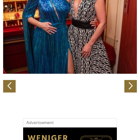
Abschnitt Einzelheiten
fest.
Wir verwenden Cookies, um Inhalte und Anzeigen zu
personalisieren, Funktionen für soziale Medien anbieten
zu können und die Zugriffe auf unsere Website zu
analysieren. Außerdem geben wir Informationen zu Ihrer
Verwendung unserer Website an unsere Partner für
soziale Medien, Werbung und Analysen weiter. Unsere
Partner führen diese Informationen möglicherweise mit
weiteren Daten zusammen, die Sie ihnen bereitgestellt
haben oder die sie im Rahmen Ihrer Nutzung der Dienste
gesammelt haben.
Advertisement