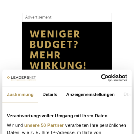
Advertisement
Zustimmung
Details
Anzeigeneinstellungen
Über
Verantwortungsvoller Umgang mit Ihren Daten
Wir und
unsere 58 Partner
verarbeiten Ihre persönlichen
Daten, wie z. B. Ihre IP-Adresse, mithilfe von