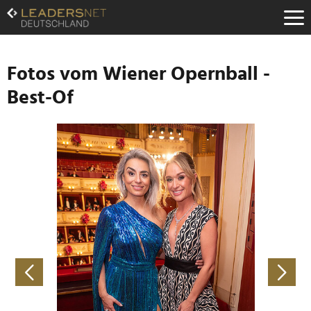
Zum
Inhalt
Zur
Fußzeilen-
Navigation
Fotos vom Wiener Opernball -
Zur
Best-Of
Hauptnavigation