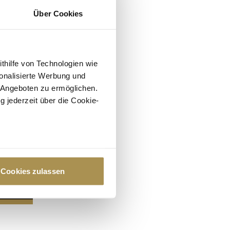
Über Cookies
ithilfe von Technologien wie
onalisierte Werbung und
 Angeboten zu ermöglichen.
g jederzeit über die Cookie-
au sein können
zieren
Cookies zulassen
hre Präferenzen im
Abschnitt
 Medien anbieten zu können
hrer Verwendung unserer