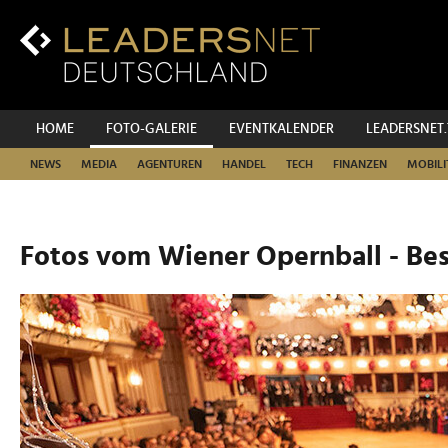
Zum
Inhalt
Zur
Fußzeilen-
Navigation
Zur
HOME
FOTO-GALERIE
EVENTKALENDER
LEADERSNET
Hauptnavigation
NEWS
MEDIA
AGENTUREN
HANDEL
TECH
FINANZEN
MOBILI
Fotos vom Wiener Opernball - Be