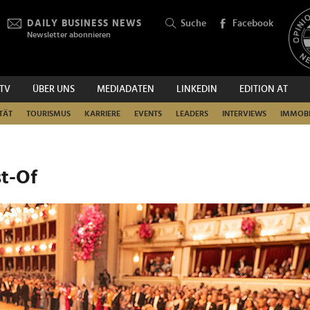
DAILY BUSINESS NEWS
Suche
Facebook
Newsletter abonnieren
.TV
ÜBER UNS
MEDIADATEN
LINKEDIN
EDITION AT
SUCHEN
TÄT
TOURISMUS
KARRIERE
EVENTS
LEADERS
INTERVIEWS
IMMOBI
st-Of