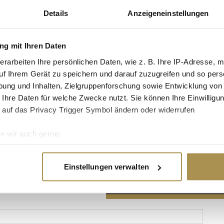
Details
Anzeigeneinstellungen
g mit Ihren Daten
erarbeiten Ihre persönlichen Daten, wie z. B. Ihre IP-Adresse, m
Advertisement
uf Ihrem Gerät zu speichern und darauf zuzugreifen und so pers
ung und Inhalten, Zielgruppenforschung sowie Entwicklung von
 Ihre Daten für welche Zwecke nutzt. Sie können Ihre Einwilligun
 auf das Privacy Trigger Symbol ändern oder widerrufen
n wir auch gerne:
re geografische Lage erfassen, welche bis auf einige Meter gen
es Scannen nach bestimmten Merkmalen (Fingerprinting) identifi
Einstellungen verwalten
ie Ihre persönlichen Daten verarbeitet werden, und legen Sie I
nhalte und Anzeigen zu personalisieren, Funktionen für soziale
Website zu analysieren. Außerdem geben wir Informationen zu I