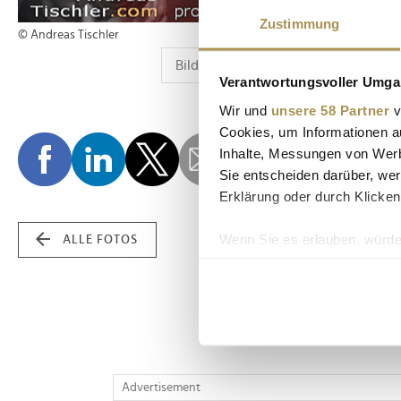
Zustimmung
© Andreas Tischler
Verantwortungsvoller Umgan
Wir und
unsere 58 Partner
v
Cookies, um Informationen a
Inhalte, Messungen von Werb
Sie entscheiden darüber, wer
Erklärung oder durch Klicken
Wenn Sie es erlauben, würde
ALLE FOTOS
Informationen über Ih
Ihr Gerät durch aktiv
Erfahren Sie mehr darüber, w
Einzelheiten
fest.
Wir verwenden Cookies, um I
Advertisement
und die Zugriffe auf unsere 