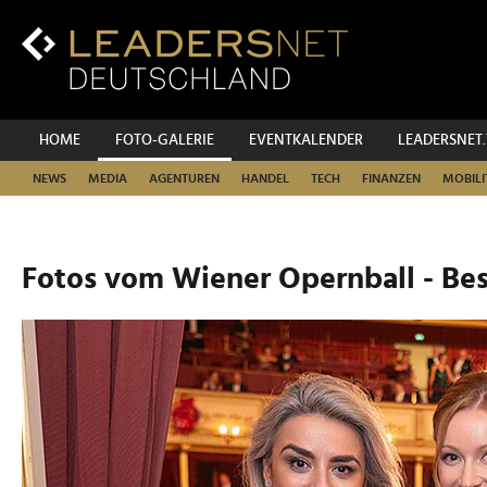
Zum
Inhalt
Zur
Fußzeilen-
Navigation
Zur
HOME
FOTO-GALERIE
EVENTKALENDER
LEADERSNET
Hauptnavigation
NEWS
MEDIA
AGENTUREN
HANDEL
TECH
FINANZEN
MOBILI
Fotos vom Wiener Opernball - Be