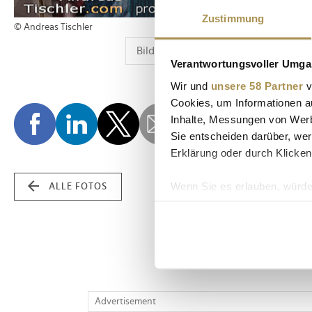
Zustimmung
© Andreas Tischler
Verantwortungsvoller Umgan
Wir und
unsere 58 Partner
v
Cookies, um Informationen a
Inhalte, Messungen von Werb
Sie entscheiden darüber, wer
Erklärung oder durch Klicken
Wenn Sie es erlauben, würde
ALLE FOTOS
Informationen über Ih
Ihr Gerät durch aktiv
Erfahren Sie mehr darüber, w
Einzelheiten
fest.
Wir verwenden Cookies, um I
Advertisement
und die Zugriffe auf unsere 