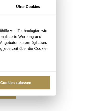
Über Cookies
ithilfe von Technologien wie
onalisierte Werbung und
 Angeboten zu ermöglichen.
g jederzeit über die Cookie-
au sein können
zieren
Cookies zulassen
hre Präferenzen im
Abschnitt
 Medien anbieten zu können
hrer Verwendung unserer