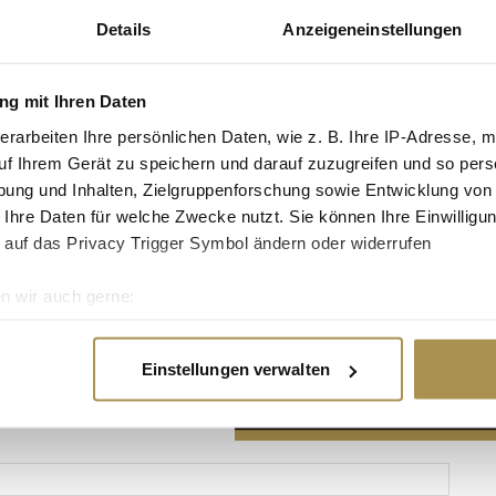
Details
Anzeigeneinstellungen
g mit Ihren Daten
erarbeiten Ihre persönlichen Daten, wie z. B. Ihre IP-Adresse, m
Advertisement
uf Ihrem Gerät zu speichern und darauf zuzugreifen und so pers
ung und Inhalten, Zielgruppenforschung sowie Entwicklung von
 Ihre Daten für welche Zwecke nutzt. Sie können Ihre Einwilligun
 auf das Privacy Trigger Symbol ändern oder widerrufen
n wir auch gerne:
re geografische Lage erfassen, welche bis auf einige Meter gen
es Scannen nach bestimmten Merkmalen (Fingerprinting) identifi
Einstellungen verwalten
ie Ihre persönlichen Daten verarbeitet werden, und legen Sie I
nhalte und Anzeigen zu personalisieren, Funktionen für soziale
Website zu analysieren. Außerdem geben wir Informationen zu I