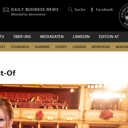
DAILY BUSINESS NEWS
Suche
Facebook
Newsletter abonnieren
.TV
ÜBER UNS
MEDIADATEN
LINKEDIN
EDITION AT
SUCHEN
TÄT
TOURISMUS
KARRIERE
EVENTS
LEADERS
INTERVIEWS
IMMOBI
st-Of