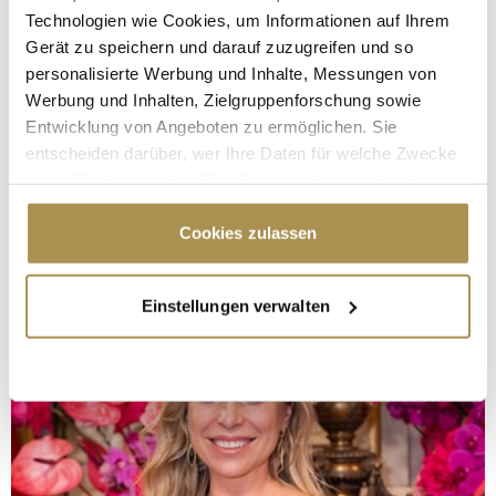
Technologien wie Cookies, um Informationen auf Ihrem
Gerät zu speichern und darauf zuzugreifen und so
personalisierte Werbung und Inhalte, Messungen von
Werbung und Inhalten, Zielgruppenforschung sowie
Entwicklung von Angeboten zu ermöglichen. Sie
entscheiden darüber, wer Ihre Daten für welche Zwecke
nutzt. Sie können Ihre Einwilligung jederzeit über die
Cookie-Erklärung oder durch Klicken auf das Privacy
Trigger Symbol ändern oder widerrufen
Cookies zulassen
Wenn Sie es erlauben, würden wir auch gerne:
Einstellungen verwalten
Informationen über Ihre geografische Lage
erfassen, welche bis auf einige Meter genau sein
können
Ihr Gerät durch aktives Scannen nach
bestimmten Merkmalen (Fingerprinting) identifizieren
Erfahren Sie mehr darüber, wie Ihre persönlichen Daten
verarbeitet werden, und legen Sie Ihre Präferenzen im