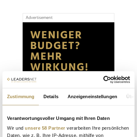
Advertisement
Zustimmung
Details
Anzeigeneinstellungen
Über
Verantwortungsvoller Umgang mit Ihren Daten
Wir und
unsere 58 Partner
verarbeiten Ihre persönlichen
Daten, wie z. B. Ihre IP-Adresse, mithilfe von