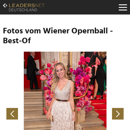
Zum
Inhalt
Zur
Fußzeilen-
Navigation
Fotos vom Wiener Opernball -
Zur
Best-Of
Hauptnavigation