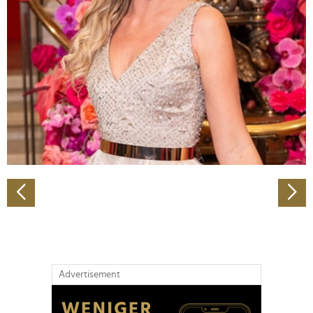
Abschnitt Einzelheiten
fest.
Wir verwenden Cookies, um Inhalte und Anzeigen zu
personalisieren, Funktionen für soziale Medien anbieten
zu können und die Zugriffe auf unsere Website zu
analysieren. Außerdem geben wir Informationen zu Ihrer
Verwendung unserer Website an unsere Partner für
soziale Medien, Werbung und Analysen weiter. Unsere
Partner führen diese Informationen möglicherweise mit
weiteren Daten zusammen, die Sie ihnen bereitgestellt
haben oder die sie im Rahmen Ihrer Nutzung der Dienste
gesammelt haben.
Advertisement