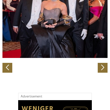
Abschnitt Einzelheiten
fest.
Wir verwenden Cookies, um Inhalte und Anzeigen zu
personalisieren, Funktionen für soziale Medien anbieten
zu können und die Zugriffe auf unsere Website zu
analysieren. Außerdem geben wir Informationen zu Ihrer
Verwendung unserer Website an unsere Partner für
soziale Medien, Werbung und Analysen weiter. Unsere
Partner führen diese Informationen möglicherweise mit
weiteren Daten zusammen, die Sie ihnen bereitgestellt
haben oder die sie im Rahmen Ihrer Nutzung der Dienste
gesammelt haben.
Advertisement