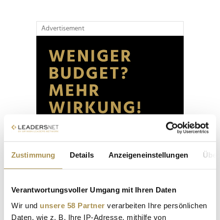
Advertisement
Zustimmung
Details
Anzeigeneinstellungen
Über
Verantwortungsvoller Umgang mit Ihren Daten
Wir und
unsere 58 Partner
verarbeiten Ihre persönlichen
Daten, wie z. B. Ihre IP-Adresse, mithilfe von