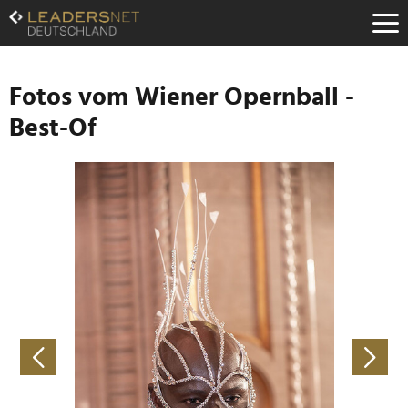
Zum
Inhalt
Zur
Fußzeilen-
Navigation
Fotos vom Wiener Opernball -
Zur
Best-Of
Hauptnavigation