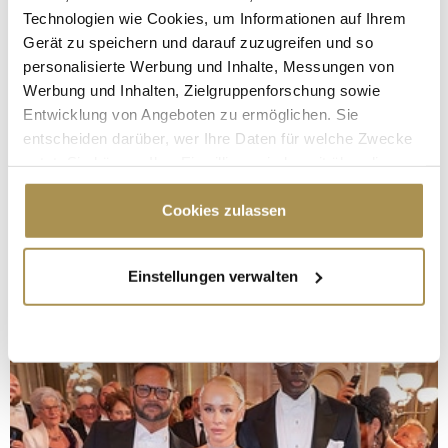
Technologien wie Cookies, um Informationen auf Ihrem
Gerät zu speichern und darauf zuzugreifen und so
personalisierte Werbung und Inhalte, Messungen von
Werbung und Inhalten, Zielgruppenforschung sowie
Entwicklung von Angeboten zu ermöglichen. Sie
entscheiden darüber, wer Ihre Daten für welche Zwecke
nutzt. Sie können Ihre Einwilligung jederzeit über die
Cookie-Erklärung oder durch Klicken auf das Privacy
Trigger Symbol ändern oder widerrufen
Cookies zulassen
Wenn Sie es erlauben, würden wir auch gerne:
Einstellungen verwalten
Informationen über Ihre geografische Lage
erfassen, welche bis auf einige Meter genau sein
können
Ihr Gerät durch aktives Scannen nach
bestimmten Merkmalen (Fingerprinting) identifizieren
Erfahren Sie mehr darüber, wie Ihre persönlichen Daten
verarbeitet werden, und legen Sie Ihre Präferenzen im