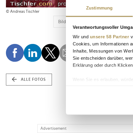
Zustimmung
© Andreas Tischler
Verantwortungsvoller Umgan
Wir und
unsere 58 Partner
v
Cookies, um Informationen a
Inhalte, Messungen von Werb
Sie entscheiden darüber, wer
Erklärung oder durch Klicken
Wenn Sie es erlauben, würde
ALLE FOTOS
Informationen über Ih
Ihr Gerät durch aktiv
Erfahren Sie mehr darüber, w
Einzelheiten
fest.
Wir verwenden Cookies, um I
Advertisement
und die Zugriffe auf unsere 