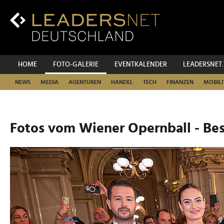
Zum
Inhalt
Zur
Fußzeilen-
Navigation
Zur
HOME
FOTO-GALERIE
EVENTKALENDER
LEADERSNET
Hauptnavigation
NEWS
MEDIA
AGENTUREN
HANDEL
TECH
FINANZEN
MOBILI
Fotos vom Wiener Opernball - Be