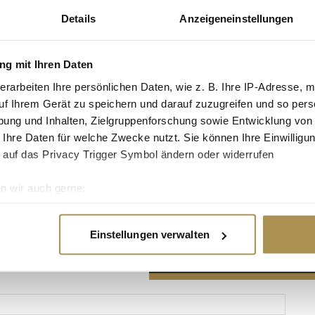
Details
Anzeigeneinstellungen
g mit Ihren Daten
erarbeiten Ihre persönlichen Daten, wie z. B. Ihre IP-Adresse, m
Advertisement
uf Ihrem Gerät zu speichern und darauf zuzugreifen und so pers
ung und Inhalten, Zielgruppenforschung sowie Entwicklung von
 Ihre Daten für welche Zwecke nutzt. Sie können Ihre Einwilligun
 auf das Privacy Trigger Symbol ändern oder widerrufen
n wir auch gerne:
re geografische Lage erfassen, welche bis auf einige Meter gen
es Scannen nach bestimmten Merkmalen (Fingerprinting) identifi
Einstellungen verwalten
ie Ihre persönlichen Daten verarbeitet werden, und legen Sie I
nhalte und Anzeigen zu personalisieren, Funktionen für soziale
Website zu analysieren. Außerdem geben wir Informationen zu I