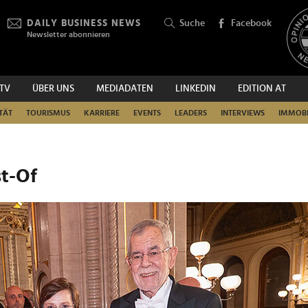
DAILY BUSINESS NEWS
Suche
Facebook
Newsletter abonnieren
.TV
ÜBER UNS
MEDIADATEN
LINKEDIN
EDITION AT
SUCHEN
TÄT
TOURISMUS
KARRIERE
EVENTS
LEADERS
INTERVIEWS
IMMOBI
st-Of