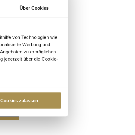
Über Cookies
ithilfe von Technologien wie
onalisierte Werbung und
 Angeboten zu ermöglichen.
g jederzeit über die Cookie-
au sein können
zieren
Cookies zulassen
hre Präferenzen im
Abschnitt
 Medien anbieten zu können
hrer Verwendung unserer