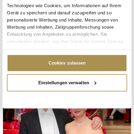
Technologien wie Cookies, um Informationen auf Ihrem
Gerät zu speichern und darauf zuzugreifen und so
personalisierte Werbung und Inhalte, Messungen von
Werbung und Inhalten, Zielgruppenforschung sowie
Entwicklung von Angeboten zu ermöglichen. Sie
entscheiden darüber, wer Ihre Daten für welche Zwecke
nutzt. Sie können Ihre Einwilligung jederzeit über die
Cookie-Erklärung oder durch Klicken auf das Privacy
Trigger Symbol ändern oder widerrufen
Cookies zulassen
Wenn Sie es erlauben, würden wir auch gerne:
Einstellungen verwalten
Informationen über Ihre geografische Lage
erfassen, welche bis auf einige Meter genau sein
können
Ihr Gerät durch aktives Scannen nach
bestimmten Merkmalen (Fingerprinting) identifizieren
Erfahren Sie mehr darüber, wie Ihre persönlichen Daten
verarbeitet werden, und legen Sie Ihre Präferenzen im