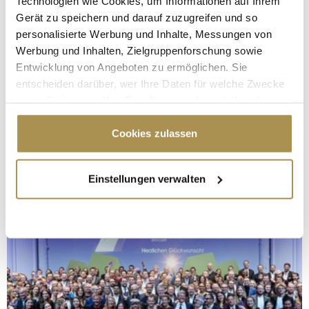
Technologien wie Cookies, um Informationen auf Ihrem
Gerät zu speichern und darauf zuzugreifen und so
personalisierte Werbung und Inhalte, Messungen von
Werbung und Inhalten, Zielgruppenforschung sowie
Entwicklung von Angeboten zu ermöglichen. Sie
entscheiden darüber, wer Ihre Daten für welche Zwecke
nutzt. Sie können Ihre Einwilligung jederzeit über die
Cookie-Erklärung oder durch Klicken auf das Privacy
Trigger Symbol ändern oder widerrufen
Cookies zulassen
Wenn Sie es erlauben, würden wir auch gerne:
Einstellungen verwalten
Informationen über Ihre geografische Lage
erfassen, welche bis auf einige Meter genau sein
können
Ihr Gerät durch aktives Scannen nach
bestimmten Merkmalen (Fingerprinting) identifizieren
Erfahren Sie mehr darüber, wie Ihre persönlichen Daten
verarbeitet werden, und legen Sie Ihre Präferenzen im
Abschnitt Einzelheiten
fest.