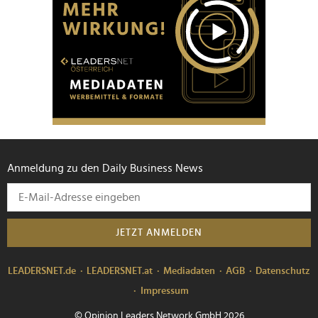
Anmeldung zu den Daily Business News
JETZT ANMELDEN
LEADERSNET.de
LEADERSNET.at
Mediadaten
AGB
Datenschutz
Impressum
© Opinion Leaders Network GmbH 2026