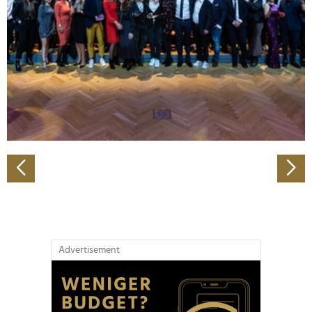
Wir verwenden Cookies, um Inhalte und Anzeigen zu
personalisieren, Funktionen für soziale Medien anbieten
zu können und die Zugriffe auf unsere Website zu
analysieren. Außerdem geben wir Informationen zu Ihrer
Verwendung unserer Website an unsere Partner für
soziale Medien, Werbung und Analysen weiter. Unsere
Partner führen diese Informationen möglicherweise mit
weiteren Daten zusammen, die Sie ihnen bereitgestellt
haben oder die sie im Rahmen Ihrer Nutzung der Dienste
gesammelt haben.
Advertisement