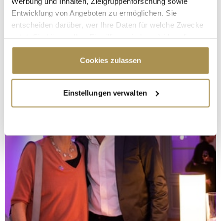
Werbung und Inhalten, Zielgruppenforschung sowie
Entwicklung von Angeboten zu ermöglichen. Sie
entscheiden darüber, wer Ihre Daten für welche Zwecke
nutzt. Sie können Ihre Einwilligung jederzeit über die
Cookie-Erklärung oder durch Klicken auf das Privacy
Trigger Symbol ändern oder widerrufen
Cookies zulassen
Wenn Sie es erlauben, würden wir auch gerne:
Einstellungen verwalten
Informationen über Ihre geografische Lage
erfassen, welche bis auf einige Meter genau sein
können
Ihr Gerät durch aktives Scannen nach
bestimmten Merkmalen (Fingerprinting) identifizieren
Erfahren Sie mehr darüber, wie Ihre persönlichen Daten
verarbeitet werden, und legen Sie Ihre Präferenzen im
Abschnitt Einzelheiten
fest.
Wir verwenden Cookies, um Inhalte und Anzeigen zu
personalisieren, Funktionen für soziale Medien anbieten