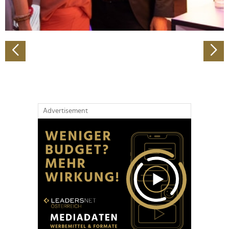
zu können und die Zugriffe auf unsere Website zu
analysieren. Außerdem geben wir Informationen zu Ihrer
Verwendung unserer Website an unsere Partner für
soziale Medien, Werbung und Analysen weiter. Unsere
Partner führen diese Informationen möglicherweise mit
weiteren Daten zusammen, die Sie ihnen bereitgestellt
haben oder die sie im Rahmen Ihrer Nutzung der Dienste
gesammelt haben.
Advertisement