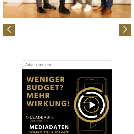
zu können und die Zugriffe auf unsere Website zu
analysieren. Außerdem geben wir Informationen zu Ihrer
Verwendung unserer Website an unsere Partner für
soziale Medien, Werbung und Analysen weiter. Unsere
Partner führen diese Informationen möglicherweise mit
weiteren Daten zusammen, die Sie ihnen bereitgestellt
haben oder die sie im Rahmen Ihrer Nutzung der Dienste
gesammelt haben.
Advertisement