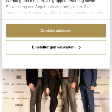
Werbung und Inhalten, Zielgruppenforschung sowie
Entwicklung von Angeboten zu ermöglichen. Sie
entscheiden darüber, wer Ihre Daten für welche Zwecke
nutzt. Sie können Ihre Einwilligung jederzeit über die
Cookie-Erklärung oder durch Klicken auf das Privacy
Trigger Symbol ändern oder widerrufen
Cookies zulassen
Wenn Sie es erlauben, würden wir auch gerne:
Einstellungen verwalten
Informationen über Ihre geografische Lage
erfassen, welche bis auf einige Meter genau sein
können
Ihr Gerät durch aktives Scannen nach
bestimmten Merkmalen (Fingerprinting) identifizieren
Erfahren Sie mehr darüber, wie Ihre persönlichen Daten
verarbeitet werden, und legen Sie Ihre Präferenzen im
Abschnitt Einzelheiten
fest.
Wir verwenden Cookies, um Inhalte und Anzeigen zu
personalisieren, Funktionen für soziale Medien anbieten