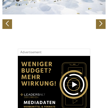
zu können und die Zugriffe auf unsere Website zu
analysieren. Außerdem geben wir Informationen zu Ihrer
Verwendung unserer Website an unsere Partner für
soziale Medien, Werbung und Analysen weiter. Unsere
Partner führen diese Informationen möglicherweise mit
weiteren Daten zusammen, die Sie ihnen bereitgestellt
haben oder die sie im Rahmen Ihrer Nutzung der Dienste
gesammelt haben.
Advertisement