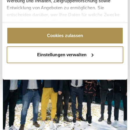
Werbung und Inhalten, Zielgruppenforschung sowie
Entwicklung von Angeboten zu ermöglichen. Sie
entscheiden darüber, wer Ihre Daten für welche Zwecke
nutzt. Sie können Ihre Einwilligung jederzeit über die
Cookie-Erklärung oder durch Klicken auf das Privacy
Trigger Symbol ändern oder widerrufen
Cookies zulassen
Wenn Sie es erlauben, würden wir auch gerne:
Einstellungen verwalten
Informationen über Ihre geografische Lage
erfassen, welche bis auf einige Meter genau sein
können
Ihr Gerät durch aktives Scannen nach
bestimmten Merkmalen (Fingerprinting) identifizieren
Erfahren Sie mehr darüber, wie Ihre persönlichen Daten
verarbeitet werden, und legen Sie Ihre Präferenzen im
Abschnitt Einzelheiten
fest.
Wir verwenden Cookies, um Inhalte und Anzeigen zu
personalisieren, Funktionen für soziale Medien anbieten