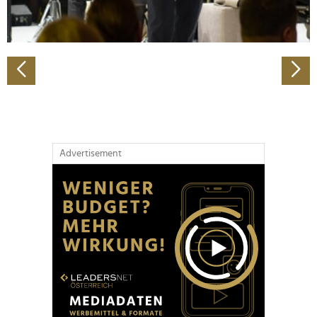
zu können und die Zugriffe auf unsere Website zu
analysieren. Außerdem geben wir Informationen zu Ihrer
Verwendung unserer Website an unsere Partner für
soziale Medien, Werbung und Analysen weiter. Unsere
Partner führen diese Informationen möglicherweise mit
weiteren Daten zusammen, die Sie ihnen bereitgestellt
haben oder die sie im Rahmen Ihrer Nutzung der Dienste
gesammelt haben.
Advertisement