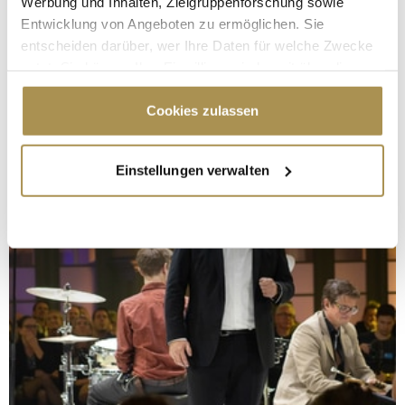
Werbung und Inhalten, Zielgruppenforschung sowie
Entwicklung von Angeboten zu ermöglichen. Sie
entscheiden darüber, wer Ihre Daten für welche Zwecke
nutzt. Sie können Ihre Einwilligung jederzeit über die
Cookie-Erklärung oder durch Klicken auf das Privacy
Trigger Symbol ändern oder widerrufen
Cookies zulassen
Wenn Sie es erlauben, würden wir auch gerne:
Einstellungen verwalten
Informationen über Ihre geografische Lage
erfassen, welche bis auf einige Meter genau sein
können
Ihr Gerät durch aktives Scannen nach
bestimmten Merkmalen (Fingerprinting) identifizieren
Erfahren Sie mehr darüber, wie Ihre persönlichen Daten
verarbeitet werden, und legen Sie Ihre Präferenzen im
Abschnitt Einzelheiten
fest.
Wir verwenden Cookies, um Inhalte und Anzeigen zu
personalisieren, Funktionen für soziale Medien anbieten