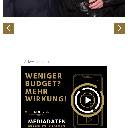
zu können und die Zugriffe auf unsere Website zu
analysieren. Außerdem geben wir Informationen zu Ihrer
Verwendung unserer Website an unsere Partner für
soziale Medien, Werbung und Analysen weiter. Unsere
Partner führen diese Informationen möglicherweise mit
weiteren Daten zusammen, die Sie ihnen bereitgestellt
haben oder die sie im Rahmen Ihrer Nutzung der Dienste
gesammelt haben.
Advertisement