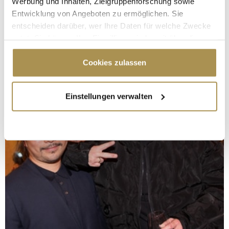
Werbung und Inhalten, Zielgruppenforschung sowie
Entwicklung von Angeboten zu ermöglichen. Sie
entscheiden darüber, wer Ihre Daten für welche Zwecke
nutzt. Sie können Ihre Einwilligung jederzeit über die
Cookie-Erklärung oder durch Klicken auf das Privacy
Trigger Symbol ändern oder widerrufen
Cookies zulassen
Wenn Sie es erlauben, würden wir auch gerne:
Einstellungen verwalten
Informationen über Ihre geografische Lage
erfassen, welche bis auf einige Meter genau sein
können
Ihr Gerät durch aktives Scannen nach
bestimmten Merkmalen (Fingerprinting) identifizieren
Erfahren Sie mehr darüber, wie Ihre persönlichen Daten
verarbeitet werden, und legen Sie Ihre Präferenzen im
Abschnitt Einzelheiten
fest.
Wir verwenden Cookies, um Inhalte und Anzeigen zu
personalisieren, Funktionen für soziale Medien anbieten