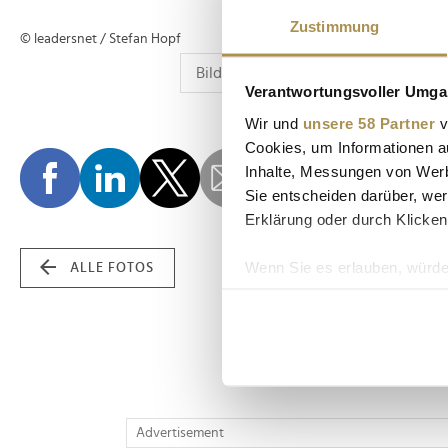
Zustimmung
© leadersnet / Stefan Hopf
Verantwortungsvoller Umgan
Wir und
unsere 58 Partner
v
Cookies, um Informationen a
Inhalte, Messungen von Werb
Sie entscheiden darüber, wer
Erklärung oder durch Klicken
Wenn Sie es erlauben, würde
ALLE FOTOS
Informationen über Ih
Ihr Gerät durch aktiv
Erfahren Sie mehr darüber, w
Einzelheiten
fest.
Wir verwenden Cookies, um I
Advertisement
und die Zugriffe auf unsere 