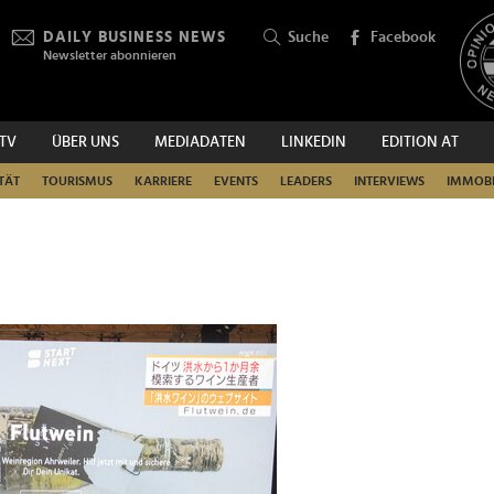
DAILY BUSINESS NEWS
Suche
Facebook
Newsletter abonnieren
.TV
ÜBER UNS
MEDIADATEN
LINKEDIN
EDITION AT
SUCHEN
TÄT
TOURISMUS
KARRIERE
EVENTS
LEADERS
INTERVIEWS
IMMOBI