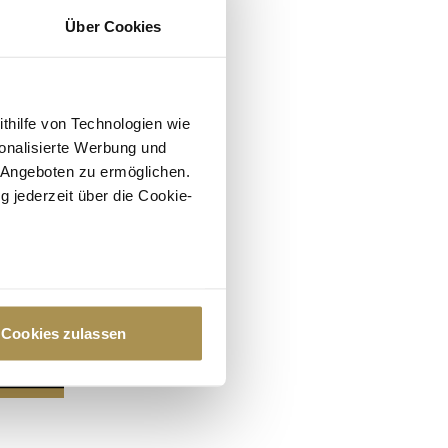
Über Cookies
ithilfe von Technologien wie
onalisierte Werbung und
 Angeboten zu ermöglichen.
g jederzeit über die Cookie-
au sein können
zieren
Cookies zulassen
hre Präferenzen im
Abschnitt
 Medien anbieten zu können
hrer Verwendung unserer