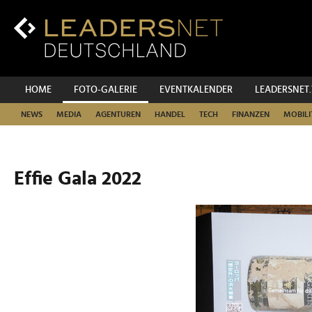
Zum
Inhalt
Zur
Fußzeilen-
Navigation
Zur
HOME
FOTO-GALERIE
EVENTKALENDER
LEADERSNET
Hauptnavigation
NEWS
MEDIA
AGENTUREN
HANDEL
TECH
FINANZEN
MOBILI
Effie Gala 2022