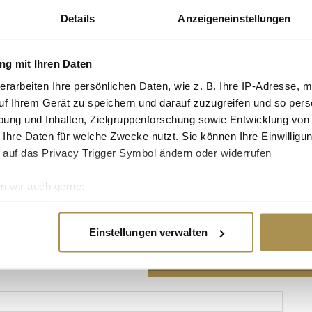
Details
Anzeigeneinstellungen
g mit Ihren Daten
erarbeiten Ihre persönlichen Daten, wie z. B. Ihre IP-Adresse, m
Advertisement
uf Ihrem Gerät zu speichern und darauf zuzugreifen und so pers
ung und Inhalten, Zielgruppenforschung sowie Entwicklung von
 Ihre Daten für welche Zwecke nutzt. Sie können Ihre Einwilligun
 auf das Privacy Trigger Symbol ändern oder widerrufen
n wir auch gerne:
re geografische Lage erfassen, welche bis auf einige Meter gen
es Scannen nach bestimmten Merkmalen (Fingerprinting) identifi
Einstellungen verwalten
ie Ihre persönlichen Daten verarbeitet werden, und legen Sie I
nhalte und Anzeigen zu personalisieren, Funktionen für soziale
Website zu analysieren. Außerdem geben wir Informationen zu I