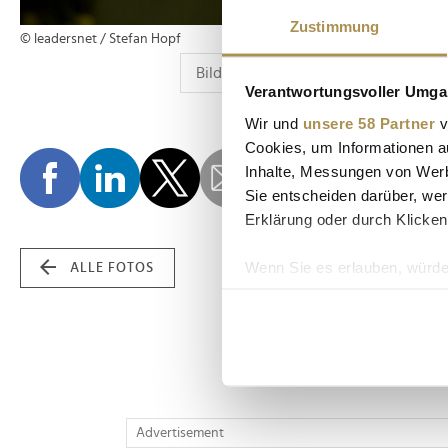
Zustimmung
© leadersnet / Stefan Hopf
Verantwortungsvoller Umgan
Wir und
unsere 58 Partner
v
Cookies, um Informationen a
Inhalte, Messungen von Werb
Sie entscheiden darüber, wer
Erklärung oder durch Klicken
Wenn Sie es erlauben, würde
ALLE FOTOS
Informationen über Ih
Ihr Gerät durch aktiv
Erfahren Sie mehr darüber, w
Einzelheiten
fest.
Wir verwenden Cookies, um I
Advertisement
und die Zugriffe auf unsere 