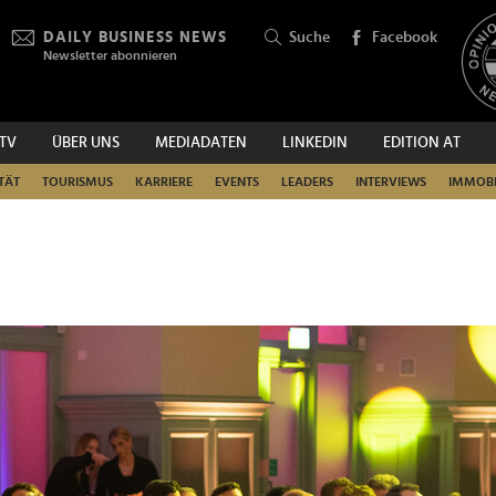
DAILY BUSINESS NEWS
Suche
Facebook
Newsletter abonnieren
.TV
ÜBER UNS
MEDIADATEN
LINKEDIN
EDITION AT
SUCHEN
TÄT
TOURISMUS
KARRIERE
EVENTS
LEADERS
INTERVIEWS
IMMOBI