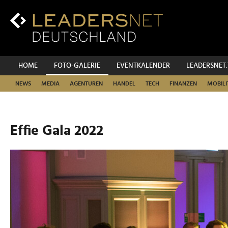
Zum
Inhalt
Zur
Fußzeilen-
Navigation
Zur
HOME
FOTO-GALERIE
EVENTKALENDER
LEADERSNET
Hauptnavigation
NEWS
MEDIA
AGENTUREN
HANDEL
TECH
FINANZEN
MOBILI
Effie Gala 2022