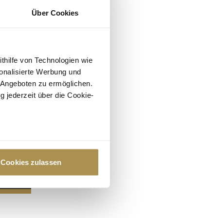
Über Cookies
ithilfe von Technologien wie
onalisierte Werbung und
 Angeboten zu ermöglichen.
g jederzeit über die Cookie-
au sein können
zieren
Cookies zulassen
hre Präferenzen im
Abschnitt
 Medien anbieten zu können
hrer Verwendung unserer