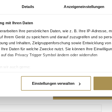
Details
Anzeigeneinstellungen
g mit Ihren Daten
erarbeiten Ihre persönlichen Daten, wie z. B. Ihre IP-Adresse, m
Advertisement
uf Ihrem Gerät zu speichern und darauf zuzugreifen und so pers
ung und Inhalten, Zielgruppenforschung sowie Entwicklung von
 Ihre Daten für welche Zwecke nutzt. Sie können Ihre Einwilligun
 auf das Privacy Trigger Symbol ändern oder widerrufen
n wir auch gerne:
re geografische Lage erfassen, welche bis auf einige Meter gen
es Scannen nach bestimmten Merkmalen (Fingerprinting) identifi
Einstellungen verwalten
ie Ihre persönlichen Daten verarbeitet werden, und legen Sie I
nhalte und Anzeigen zu personalisieren, Funktionen für soziale
Website zu analysieren. Außerdem geben wir Informationen zu I