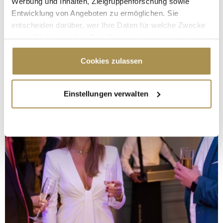
Werbung und Inhalten, Zielgruppenforschung sowie
Entwicklung von Angeboten zu ermöglichen. Sie
entscheiden darüber, wer Ihre Daten für welche Zwecke
nutzt. Sie können Ihre Einwilligung jederzeit über die
Cookie-Erklärung oder durch Klicken auf das Privacy
Trigger Symbol ändern oder widerrufen
Cookies zulassen
Wenn Sie es erlauben, würden wir auch gerne:
Einstellungen verwalten
Informationen über Ihre geografische Lage
erfassen, welche bis auf einige Meter genau sein
können
Ihr Gerät durch aktives Scannen nach
bestimmten Merkmalen (Fingerprinting) identifizieren
Erfahren Sie mehr darüber, wie Ihre persönlichen Daten
verarbeitet werden, und legen Sie Ihre Präferenzen im
Abschnitt Einzelheiten
fest.
Wir verwenden Cookies, um Inhalte und Anzeigen zu
personalisieren, Funktionen für soziale Medien anbieten