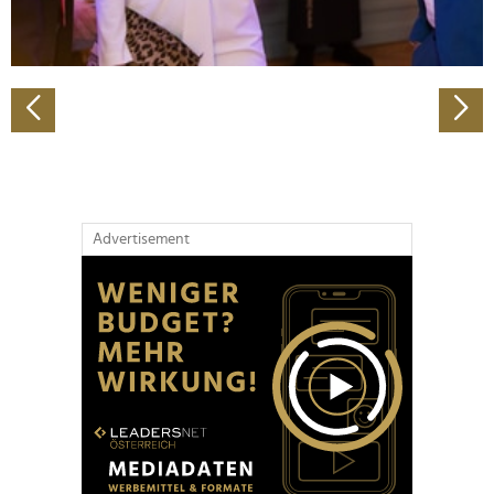
zu können und die Zugriffe auf unsere Website zu
analysieren. Außerdem geben wir Informationen zu Ihrer
Verwendung unserer Website an unsere Partner für
soziale Medien, Werbung und Analysen weiter. Unsere
Partner führen diese Informationen möglicherweise mit
weiteren Daten zusammen, die Sie ihnen bereitgestellt
haben oder die sie im Rahmen Ihrer Nutzung der Dienste
gesammelt haben.
Advertisement