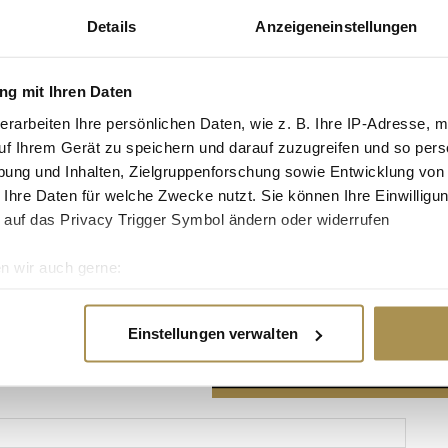
Details
Anzeigeneinstellungen
g mit Ihren Daten
erarbeiten Ihre persönlichen Daten, wie z. B. Ihre IP-Adresse, m
Advertisement
uf Ihrem Gerät zu speichern und darauf zuzugreifen und so pers
ung und Inhalten, Zielgruppenforschung sowie Entwicklung von
 Ihre Daten für welche Zwecke nutzt. Sie können Ihre Einwilligun
 auf das Privacy Trigger Symbol ändern oder widerrufen
n wir auch gerne:
re geografische Lage erfassen, welche bis auf einige Meter gen
es Scannen nach bestimmten Merkmalen (Fingerprinting) identifi
Einstellungen verwalten
ie Ihre persönlichen Daten verarbeitet werden, und legen Sie I
nhalte und Anzeigen zu personalisieren, Funktionen für soziale
Website zu analysieren. Außerdem geben wir Informationen zu I