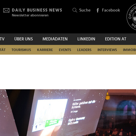
DAILY BUSINESS NEWS
Suche
Facebook
Newsletter abonnieren
.TV
ÜBER UNS
MEDIADATEN
LINKEDIN
EDITION AT
SUCHEN
TÄT
TOURISMUS
KARRIERE
EVENTS
LEADERS
INTERVIEWS
IMMOBI