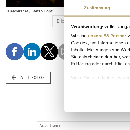
Zustimmung
© leadersnet / Stefan Hopf
Verantwortungsvoller Umgan
Wir und
unsere 58 Partner
v
Cookies, um Informationen a
Inhalte, Messungen von Werb
Sie entscheiden darüber, wer
Erklärung oder durch Klicken
Wenn Sie es erlauben, würde
ALLE FOTOS
Informationen über Ih
Ihr Gerät durch aktiv
Erfahren Sie mehr darüber, w
Einzelheiten
fest.
Wir verwenden Cookies, um I
Advertisement
und die Zugriffe auf unsere 