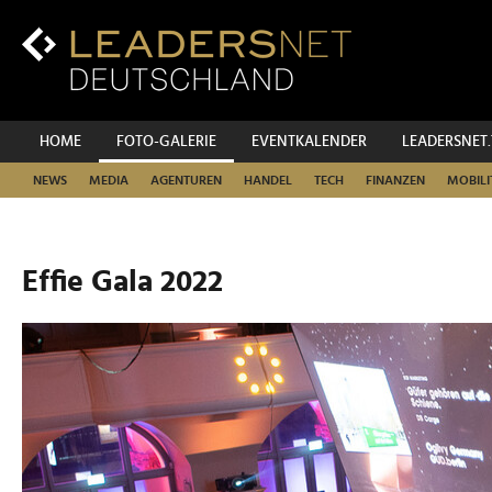
Zum
Inhalt
Zur
Fußzeilen-
Navigation
Zur
HOME
FOTO-GALERIE
EVENTKALENDER
LEADERSNET
Hauptnavigation
NEWS
MEDIA
AGENTUREN
HANDEL
TECH
FINANZEN
MOBILI
Effie Gala 2022