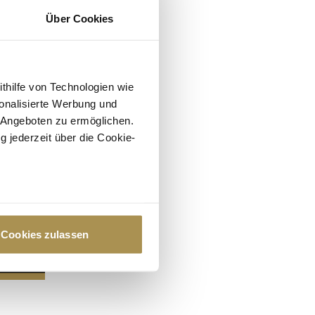
Über Cookies
ithilfe von Technologien wie
onalisierte Werbung und
 Angeboten zu ermöglichen.
g jederzeit über die Cookie-
au sein können
zieren
Cookies zulassen
hre Präferenzen im
Abschnitt
 Medien anbieten zu können
hrer Verwendung unserer