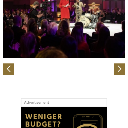
Wir verwenden Cookies, um Inhalte und Anzeigen zu
personalisieren, Funktionen für soziale Medien anbieten
zu können und die Zugriffe auf unsere Website zu
analysieren. Außerdem geben wir Informationen zu Ihrer
Verwendung unserer Website an unsere Partner für
soziale Medien, Werbung und Analysen weiter. Unsere
Partner führen diese Informationen möglicherweise mit
weiteren Daten zusammen, die Sie ihnen bereitgestellt
haben oder die sie im Rahmen Ihrer Nutzung der Dienste
gesammelt haben.
Advertisement