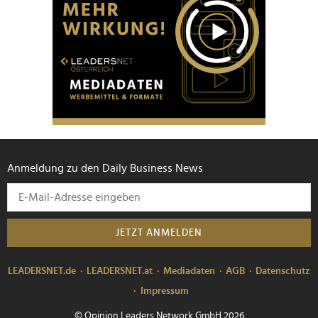
Anmeldung zu den Daily Business News
JETZT ANMELDEN
LEADERSNET.de
LEADERSNET.at
Mediadaten
AGB
Datenschutz
Impressum
© Opinion Leaders Network GmbH 2026