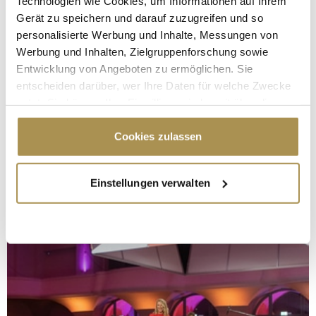
Technologien wie Cookies, um Informationen auf Ihrem
Gerät zu speichern und darauf zuzugreifen und so
personalisierte Werbung und Inhalte, Messungen von
Werbung und Inhalten, Zielgruppenforschung sowie
Entwicklung von Angeboten zu ermöglichen. Sie
entscheiden darüber, wer Ihre Daten für welche Zwecke
nutzt. Sie können Ihre Einwilligung jederzeit über die
Cookie-Erklärung oder durch Klicken auf das Privacy
Trigger Symbol ändern oder widerrufen
Cookies zulassen
Wenn Sie es erlauben, würden wir auch gerne:
Einstellungen verwalten
Informationen über Ihre geografische Lage
erfassen, welche bis auf einige Meter genau sein
können
Ihr Gerät durch aktives Scannen nach
bestimmten Merkmalen (Fingerprinting) identifizieren
Erfahren Sie mehr darüber, wie Ihre persönlichen Daten
verarbeitet werden, und legen Sie Ihre Präferenzen im
Abschnitt Einzelheiten
fest.