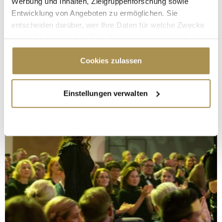
Werbung und Inhalten, Zielgruppenforschung sowie
Entwicklung von Angeboten zu ermöglichen. Sie
entscheiden darüber, wer Ihre Daten für welche Zwecke
nutzt. Sie können Ihre Einwilligung jederzeit über die
Cookie-Erklärung oder durch Klicken auf das Privacy
Trigger Symbol ändern oder widerrufen
Cookies zulassen
Wenn Sie es erlauben, würden wir auch gerne:
Einstellungen verwalten
Informationen über Ihre geografische Lage
erfassen, welche bis auf einige Meter genau sein
können
Ihr Gerät durch aktives Scannen nach
bestimmten Merkmalen (Fingerprinting) identifizieren
Erfahren Sie mehr darüber, wie Ihre persönlichen Daten
verarbeitet werden, und legen Sie Ihre Präferenzen im
Abschnitt Einzelheiten
fest.
Wir verwenden Cookies, um Inhalte und Anzeigen zu
personalisieren, Funktionen für soziale Medien anbieten