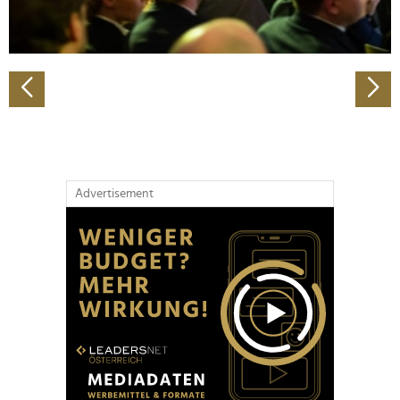
zu können und die Zugriffe auf unsere Website zu
analysieren. Außerdem geben wir Informationen zu Ihrer
Verwendung unserer Website an unsere Partner für
soziale Medien, Werbung und Analysen weiter. Unsere
Partner führen diese Informationen möglicherweise mit
weiteren Daten zusammen, die Sie ihnen bereitgestellt
haben oder die sie im Rahmen Ihrer Nutzung der Dienste
gesammelt haben.
Advertisement