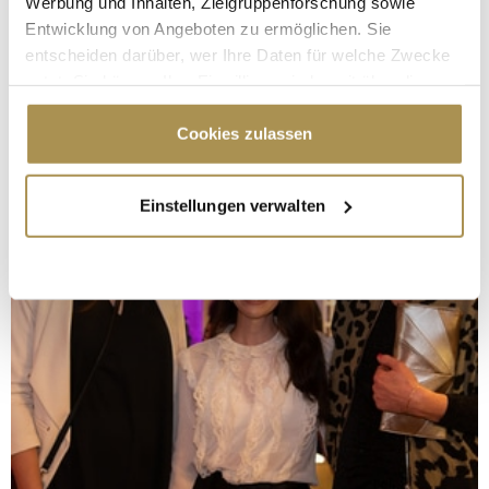
Werbung und Inhalten, Zielgruppenforschung sowie
Entwicklung von Angeboten zu ermöglichen. Sie
entscheiden darüber, wer Ihre Daten für welche Zwecke
nutzt. Sie können Ihre Einwilligung jederzeit über die
Cookie-Erklärung oder durch Klicken auf das Privacy
Trigger Symbol ändern oder widerrufen
Cookies zulassen
Wenn Sie es erlauben, würden wir auch gerne:
Einstellungen verwalten
Informationen über Ihre geografische Lage
erfassen, welche bis auf einige Meter genau sein
können
Ihr Gerät durch aktives Scannen nach
bestimmten Merkmalen (Fingerprinting) identifizieren
Erfahren Sie mehr darüber, wie Ihre persönlichen Daten
verarbeitet werden, und legen Sie Ihre Präferenzen im
Abschnitt Einzelheiten
fest.
Wir verwenden Cookies, um Inhalte und Anzeigen zu
personalisieren, Funktionen für soziale Medien anbieten