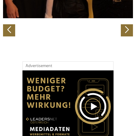
zu können und die Zugriffe auf unsere Website zu
analysieren. Außerdem geben wir Informationen zu Ihrer
Verwendung unserer Website an unsere Partner für
soziale Medien, Werbung und Analysen weiter. Unsere
Partner führen diese Informationen möglicherweise mit
weiteren Daten zusammen, die Sie ihnen bereitgestellt
haben oder die sie im Rahmen Ihrer Nutzung der Dienste
gesammelt haben.
Advertisement