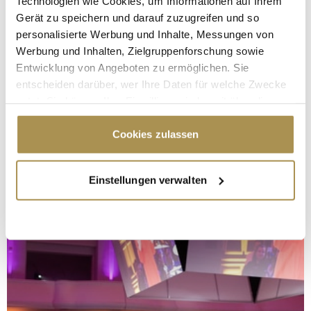
Technologien wie Cookies, um Informationen auf Ihrem
Gerät zu speichern und darauf zuzugreifen und so
personalisierte Werbung und Inhalte, Messungen von
Werbung und Inhalten, Zielgruppenforschung sowie
Entwicklung von Angeboten zu ermöglichen. Sie
entscheiden darüber, wer Ihre Daten für welche Zwecke
nutzt. Sie können Ihre Einwilligung jederzeit über die
Cookie-Erklärung oder durch Klicken auf das Privacy
Trigger Symbol ändern oder widerrufen
Cookies zulassen
Wenn Sie es erlauben, würden wir auch gerne:
Einstellungen verwalten
Informationen über Ihre geografische Lage
erfassen, welche bis auf einige Meter genau sein
können
Ihr Gerät durch aktives Scannen nach
bestimmten Merkmalen (Fingerprinting) identifizieren
Erfahren Sie mehr darüber, wie Ihre persönlichen Daten
verarbeitet werden, und legen Sie Ihre Präferenzen im
Abschnitt Einzelheiten
fest.