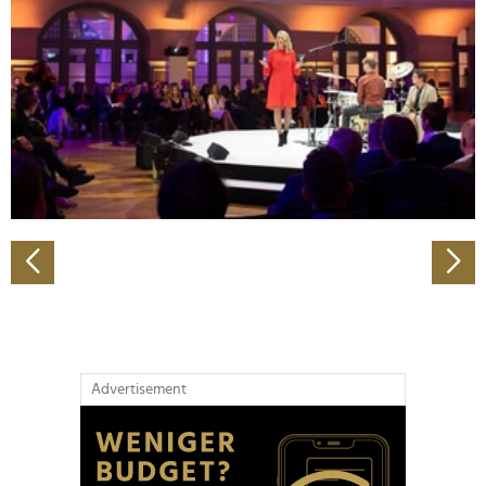
Wir verwenden Cookies, um Inhalte und Anzeigen zu
personalisieren, Funktionen für soziale Medien anbieten
zu können und die Zugriffe auf unsere Website zu
analysieren. Außerdem geben wir Informationen zu Ihrer
Verwendung unserer Website an unsere Partner für
soziale Medien, Werbung und Analysen weiter. Unsere
Partner führen diese Informationen möglicherweise mit
weiteren Daten zusammen, die Sie ihnen bereitgestellt
haben oder die sie im Rahmen Ihrer Nutzung der Dienste
gesammelt haben.
Advertisement