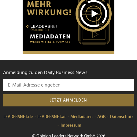
Anmeldung zu den Daily Business News
JETZT ANMELDEN
LEADERSNET.de
LEADERSNET.at
Mediadaten
AGB
Datenschutz
Impressum
© Opinion Leaders Network GmbH 2026