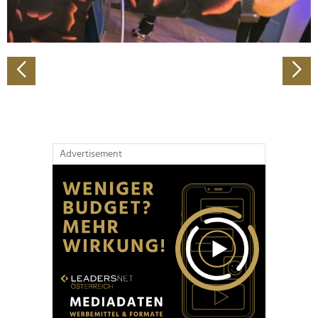
zu können und die Zugriffe auf unsere Website zu
analysieren. Außerdem geben wir Informationen zu Ihrer
Verwendung unserer Website an unsere Partner für
soziale Medien, Werbung und Analysen weiter. Unsere
Partner führen diese Informationen möglicherweise mit
weiteren Daten zusammen, die Sie ihnen bereitgestellt
haben oder die sie im Rahmen Ihrer Nutzung der Dienste
gesammelt haben.
Advertisement