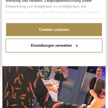
Werbung und Inhalten, Zielgruppenforschung sowie
Entwicklung von Angeboten zu ermöglichen. Sie
entscheiden darüber, wer Ihre Daten für welche Zwecke
nutzt. Sie können Ihre Einwilligung jederzeit über die
Cookie-Erklärung oder durch Klicken auf das Privacy
Trigger Symbol ändern oder widerrufen
Cookies zulassen
Wenn Sie es erlauben, würden wir auch gerne:
Einstellungen verwalten
Informationen über Ihre geografische Lage
erfassen, welche bis auf einige Meter genau sein
können
Ihr Gerät durch aktives Scannen nach
bestimmten Merkmalen (Fingerprinting) identifizieren
Erfahren Sie mehr darüber, wie Ihre persönlichen Daten
verarbeitet werden, und legen Sie Ihre Präferenzen im
Abschnitt Einzelheiten
fest.
Wir verwenden Cookies, um Inhalte und Anzeigen zu
personalisieren, Funktionen für soziale Medien anbieten