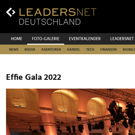
Zum
Inhalt
Zur
Fußzeilen-
Navigation
Zur
HOME
FOTO-GALERIE
EVENTKALENDER
LEADERSNET
Hauptnavigation
NEWS
MEDIA
AGENTUREN
HANDEL
TECH
FINANZEN
MOBILI
Effie Gala 2022