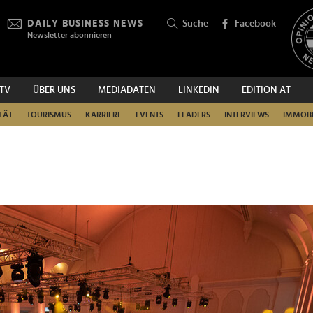
DAILY BUSINESS NEWS
Suche
Facebook
Newsletter abonnieren
.TV
ÜBER UNS
MEDIADATEN
LINKEDIN
EDITION AT
SUCHEN
TÄT
TOURISMUS
KARRIERE
EVENTS
LEADERS
INTERVIEWS
IMMOBI