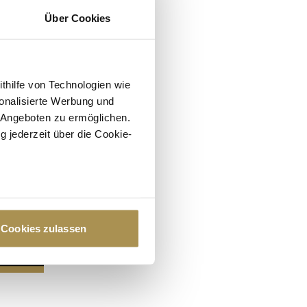
Über Cookies
ithilfe von Technologien wie
onalisierte Werbung und
 Angeboten zu ermöglichen.
g jederzeit über die Cookie-
au sein können
zieren
Cookies zulassen
hre Präferenzen im
Abschnitt
 Medien anbieten zu können
hrer Verwendung unserer