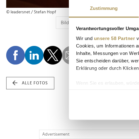
Zustimmung
© leadersnet / Stefan Hopf
Verantwortungsvoller Umgan
Wir und
unsere 58 Partner
v
Cookies, um Informationen a
Inhalte, Messungen von Werb
Sie entscheiden darüber, wer
Erklärung oder durch Klicken
Wenn Sie es erlauben, würde
ALLE FOTOS
Informationen über Ih
Ihr Gerät durch aktiv
Erfahren Sie mehr darüber, w
Einzelheiten
fest.
Wir verwenden Cookies, um I
Advertisement
und die Zugriffe auf unsere 