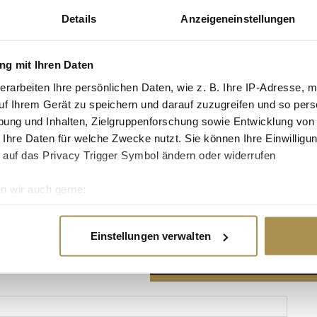
Details
Anzeigeneinstellungen
g mit Ihren Daten
erarbeiten Ihre persönlichen Daten, wie z. B. Ihre IP-Adresse, m
Advertisement
uf Ihrem Gerät zu speichern und darauf zuzugreifen und so pers
ung und Inhalten, Zielgruppenforschung sowie Entwicklung von
 Ihre Daten für welche Zwecke nutzt. Sie können Ihre Einwilligun
 auf das Privacy Trigger Symbol ändern oder widerrufen
n wir auch gerne:
re geografische Lage erfassen, welche bis auf einige Meter gen
es Scannen nach bestimmten Merkmalen (Fingerprinting) identifi
Einstellungen verwalten
ie Ihre persönlichen Daten verarbeitet werden, und legen Sie I
nhalte und Anzeigen zu personalisieren, Funktionen für soziale
Website zu analysieren. Außerdem geben wir Informationen zu I