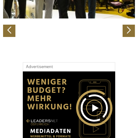
zu können und die Zugriffe auf unsere Website zu
analysieren. Außerdem geben wir Informationen zu Ihrer
Verwendung unserer Website an unsere Partner für
soziale Medien, Werbung und Analysen weiter. Unsere
Partner führen diese Informationen möglicherweise mit
weiteren Daten zusammen, die Sie ihnen bereitgestellt
haben oder die sie im Rahmen Ihrer Nutzung der Dienste
gesammelt haben.
Advertisement