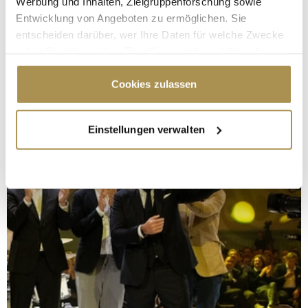
Werbung und Inhalten, Zielgruppenforschung sowie
Entwicklung von Angeboten zu ermöglichen. Sie
entscheiden darüber, wer Ihre Daten für welche Zwecke
nutzt. Sie können Ihre Einwilligung jederzeit über die
Cookie-Erklärung oder durch Klicken auf das Privacy
Trigger Symbol ändern oder widerrufen
Cookies zulassen
Wenn Sie es erlauben, würden wir auch gerne:
Einstellungen verwalten
Informationen über Ihre geografische Lage
erfassen, welche bis auf einige Meter genau sein
können
Ihr Gerät durch aktives Scannen nach
bestimmten Merkmalen (Fingerprinting) identifizieren
Erfahren Sie mehr darüber, wie Ihre persönlichen Daten
verarbeitet werden, und legen Sie Ihre Präferenzen im
Abschnitt Einzelheiten
fest.
Wir verwenden Cookies, um Inhalte und Anzeigen zu
personalisieren, Funktionen für soziale Medien anbieten