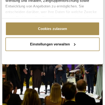
Werbung und Inhalten, Zielgruppenforschung sowie
Entwicklung von Angeboten zu ermöglichen. Sie
entscheiden darüber, wer Ihre Daten für welche Zwecke
nutzt. Sie können Ihre Einwilligung jederzeit über die
Cookie-Erklärung oder durch Klicken auf das Privacy
Trigger Symbol ändern oder widerrufen
Cookies zulassen
Wenn Sie es erlauben, würden wir auch gerne:
Einstellungen verwalten
Informationen über Ihre geografische Lage
erfassen, welche bis auf einige Meter genau sein
können
Ihr Gerät durch aktives Scannen nach
bestimmten Merkmalen (Fingerprinting) identifizieren
Erfahren Sie mehr darüber, wie Ihre persönlichen Daten
verarbeitet werden, und legen Sie Ihre Präferenzen im
Abschnitt Einzelheiten
fest.
Wir verwenden Cookies, um Inhalte und Anzeigen zu
personalisieren, Funktionen für soziale Medien anbieten