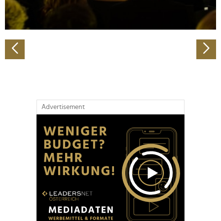
zu können und die Zugriffe auf unsere Website zu
analysieren. Außerdem geben wir Informationen zu Ihrer
Verwendung unserer Website an unsere Partner für
soziale Medien, Werbung und Analysen weiter. Unsere
Partner führen diese Informationen möglicherweise mit
weiteren Daten zusammen, die Sie ihnen bereitgestellt
haben oder die sie im Rahmen Ihrer Nutzung der Dienste
gesammelt haben.
Advertisement