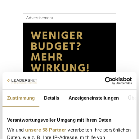
Advertisement
Zustimmung
Details
Anzeigeneinstellungen
Über
Verantwortungsvoller Umgang mit Ihren Daten
Wir und
unsere 58 Partner
verarbeiten Ihre persönlichen
Daten, wie z. B. Ihre IP-Adresse, mithilfe von