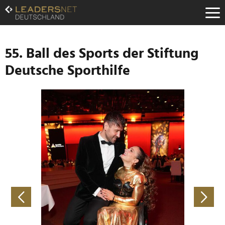
Zum
Inhalt
Zur
Fußzeilen-
Navigation
55. Ball des Sports der Stiftung
Zur
Deutsche Sporthilfe
Hauptnavigation