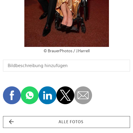
© BrauerPhotos / J.Harrell
ALLE FOTOS