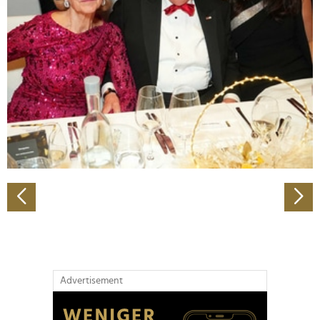
Abschnitt Einzelheiten
fest.
Wir verwenden Cookies, um Inhalte und Anzeigen zu
personalisieren, Funktionen für soziale Medien anbieten
zu können und die Zugriffe auf unsere Website zu
analysieren. Außerdem geben wir Informationen zu Ihrer
Verwendung unserer Website an unsere Partner für
soziale Medien, Werbung und Analysen weiter. Unsere
Partner führen diese Informationen möglicherweise mit
weiteren Daten zusammen, die Sie ihnen bereitgestellt
haben oder die sie im Rahmen Ihrer Nutzung der Dienste
gesammelt haben.
Advertisement