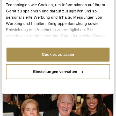
Technologien wie Cookies, um Informationen auf Ihrem
Gerät zu speichern und darauf zuzugreifen und so
personalisierte Werbung und Inhalte, Messungen von
Werbung und Inhalten, Zielgruppenforschung sowie
Entwicklung von Angeboten zu ermöglichen. Sie
entscheiden darüber, wer Ihre Daten für welche Zwecke
nutzt. Sie können Ihre Einwilligung jederzeit über die
Cookie-Erklärung oder durch Klicken auf das Privacy
Trigger Symbol ändern oder widerrufen
Cookies zulassen
Wenn Sie es erlauben, würden wir auch gerne:
Einstellungen verwalten
Informationen über Ihre geografische Lage
erfassen, welche bis auf einige Meter genau sein
können
Ihr Gerät durch aktives Scannen nach
bestimmten Merkmalen (Fingerprinting) identifizieren
Erfahren Sie mehr darüber, wie Ihre persönlichen Daten
verarbeitet werden, und legen Sie Ihre Präferenzen im