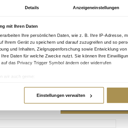
Details
Anzeigeneinstellungen
g mit Ihren Daten
erarbeiten Ihre persönlichen Daten, wie z. B. Ihre IP-Adresse, m
Advertisement
uf Ihrem Gerät zu speichern und darauf zuzugreifen und so pers
ung und Inhalten, Zielgruppenforschung sowie Entwicklung von
 Ihre Daten für welche Zwecke nutzt. Sie können Ihre Einwilligun
 auf das Privacy Trigger Symbol ändern oder widerrufen
n wir auch gerne:
re geografische Lage erfassen, welche bis auf einige Meter gen
es Scannen nach bestimmten Merkmalen (Fingerprinting) identifi
Einstellungen verwalten
ie Ihre persönlichen Daten verarbeitet werden, und legen Sie I
nhalte und Anzeigen zu personalisieren, Funktionen für soziale
Website zu analysieren. Außerdem geben wir Informationen zu I