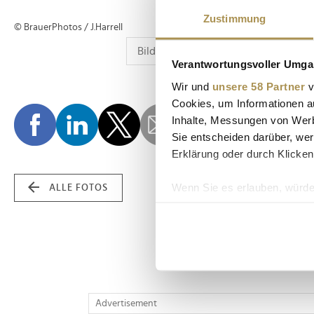
Zustimmung
© BrauerPhotos / J.Harrell
Verantwortungsvoller Umgan
Wir und
unsere 58 Partner
v
Cookies, um Informationen a
Inhalte, Messungen von Werb
Sie entscheiden darüber, wer
Erklärung oder durch Klicken
Wenn Sie es erlauben, würde
ALLE FOTOS
Informationen über Ih
Ihr Gerät durch aktiv
Erfahren Sie mehr darüber, w
Einzelheiten
fest.
Wir verwenden Cookies, um I
Advertisement
und die Zugriffe auf unsere 