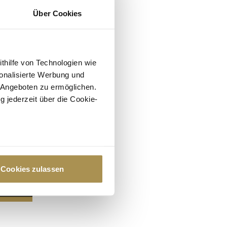
Über Cookies
ithilfe von Technologien wie
onalisierte Werbung und
 Angeboten zu ermöglichen.
g jederzeit über die Cookie-
au sein können
zieren
Cookies zulassen
hre Präferenzen im
Abschnitt
 Medien anbieten zu können
hrer Verwendung unserer