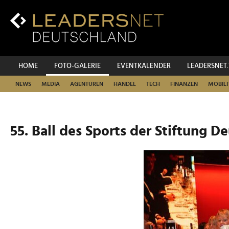
Zum
Inhalt
Zur
Fußzeilen-
Navigation
Zur
HOME
FOTO-GALERIE
EVENTKALENDER
LEADERSNET
Hauptnavigation
NEWS
MEDIA
AGENTUREN
HANDEL
TECH
FINANZEN
MOBILI
55. Ball des Sports der Stiftung D