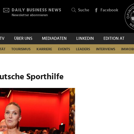
DAILY BUSINESS NEWS
Suche
Facebook
Newsletter abonnieren
.TV
ÜBER UNS
MEDIADATEN
LINKEDIN
EDITION AT
SUCHEN
TÄT
TOURISMUS
KARRIERE
EVENTS
LEADERS
INTERVIEWS
IMMOBI
eutsche Sporthilfe