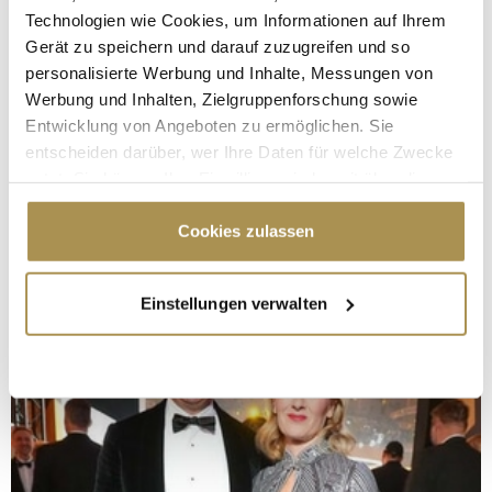
Technologien wie Cookies, um Informationen auf Ihrem
Gerät zu speichern und darauf zuzugreifen und so
personalisierte Werbung und Inhalte, Messungen von
Werbung und Inhalten, Zielgruppenforschung sowie
Entwicklung von Angeboten zu ermöglichen. Sie
entscheiden darüber, wer Ihre Daten für welche Zwecke
nutzt. Sie können Ihre Einwilligung jederzeit über die
Cookie-Erklärung oder durch Klicken auf das Privacy
Trigger Symbol ändern oder widerrufen
Cookies zulassen
Wenn Sie es erlauben, würden wir auch gerne:
Einstellungen verwalten
Informationen über Ihre geografische Lage
erfassen, welche bis auf einige Meter genau sein
können
Ihr Gerät durch aktives Scannen nach
bestimmten Merkmalen (Fingerprinting) identifizieren
Erfahren Sie mehr darüber, wie Ihre persönlichen Daten
verarbeitet werden, und legen Sie Ihre Präferenzen im