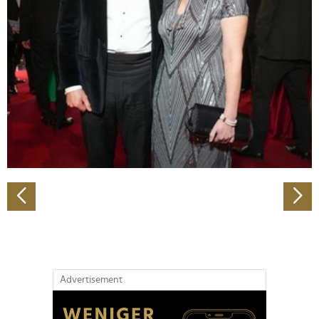
Abschnitt Einzelheiten
fest.
Wir verwenden Cookies, um Inhalte und Anzeigen zu
personalisieren, Funktionen für soziale Medien anbieten
zu können und die Zugriffe auf unsere Website zu
analysieren. Außerdem geben wir Informationen zu Ihrer
Verwendung unserer Website an unsere Partner für
soziale Medien, Werbung und Analysen weiter. Unsere
Partner führen diese Informationen möglicherweise mit
weiteren Daten zusammen, die Sie ihnen bereitgestellt
haben oder die sie im Rahmen Ihrer Nutzung der Dienste
gesammelt haben.
Advertisement