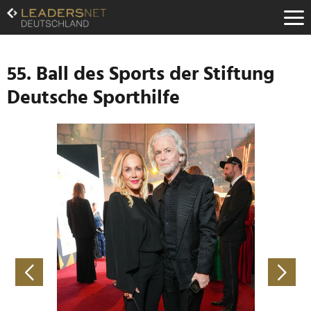
Zum
Inhalt
Zur
Fußzeilen-
Navigation
55. Ball des Sports der Stiftung
Zur
Deutsche Sporthilfe
Hauptnavigation