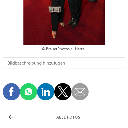
© BrauerPhotos / J.Harrell
ALLE FOTOS