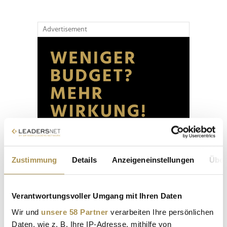
Advertisement
Zustimmung
Details
Anzeigeneinstellungen
Über
Verantwortungsvoller Umgang mit Ihren Daten
Wir und
unsere 58 Partner
verarbeiten Ihre persönlichen
Daten, wie z. B. Ihre IP-Adresse, mithilfe von