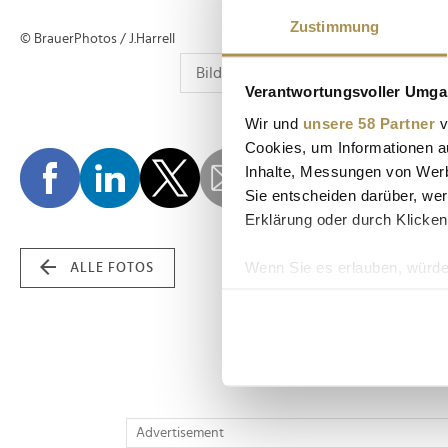
Zustimmung
© BrauerPhotos / J.Harrell
Verantwortungsvoller Umgan
Wir und
unsere 58 Partner
v
Cookies, um Informationen a
Inhalte, Messungen von Werb
Sie entscheiden darüber, wer
Erklärung oder durch Klicken
Wenn Sie es erlauben, würde
ALLE FOTOS
Informationen über Ih
Ihr Gerät durch aktiv
Erfahren Sie mehr darüber, w
Einzelheiten
fest.
Wir verwenden Cookies, um I
Advertisement
und die Zugriffe auf unsere 