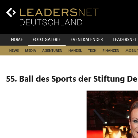
Zum
Inhalt
Zur
Fußzeilen-
Navigation
Zur
HOME
FOTO-GALERIE
EVENTKALENDER
LEADERSNET
Hauptnavigation
NEWS
MEDIA
AGENTUREN
HANDEL
TECH
FINANZEN
MOBILI
55. Ball des Sports der Stiftung D