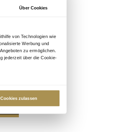
Über Cookies
ithilfe von Technologien wie
onalisierte Werbung und
 Angeboten zu ermöglichen.
g jederzeit über die Cookie-
au sein können
zieren
Cookies zulassen
hre Präferenzen im
Abschnitt
 Medien anbieten zu können
hrer Verwendung unserer