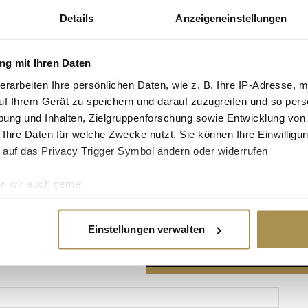
Details
Anzeigeneinstellungen
g mit Ihren Daten
erarbeiten Ihre persönlichen Daten, wie z. B. Ihre IP-Adresse, m
Advertisement
uf Ihrem Gerät zu speichern und darauf zuzugreifen und so pers
ung und Inhalten, Zielgruppenforschung sowie Entwicklung von
 Ihre Daten für welche Zwecke nutzt. Sie können Ihre Einwilligun
 auf das Privacy Trigger Symbol ändern oder widerrufen
n wir auch gerne:
re geografische Lage erfassen, welche bis auf einige Meter gen
es Scannen nach bestimmten Merkmalen (Fingerprinting) identifi
Einstellungen verwalten
ie Ihre persönlichen Daten verarbeitet werden, und legen Sie I
nhalte und Anzeigen zu personalisieren, Funktionen für soziale
Website zu analysieren. Außerdem geben wir Informationen zu I