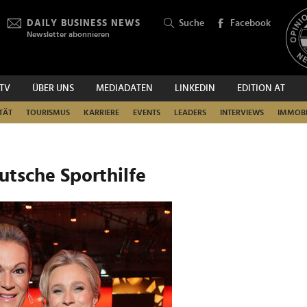
DAILY BUSINESS NEWS
Suche
Facebook
Newsletter abonnieren
.TV
ÜBER UNS
MEDIADATEN
LINKEDIN
EDITION AT
SUCHEN
TÄT
TOURISMUS
KARRIERE
EVENTS
LEADERS
INTERVIEWS
IMMOBI
eutsche Sporthilfe